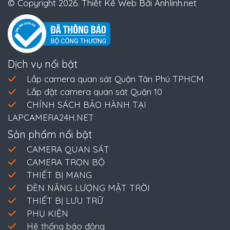
© Copyright 2026. Thiết Kế Web Bởi Anhlinh.net
Dịch vụ nổi bật
Lắp camera quan sát Quận Tân Phú TPHCM
Lắp đặt camera quan sát Quận 10
CHÍNH SÁCH BẢO HÀNH TẠI
LAPCAMERA24H.NET
Sản phẩm nổi bật
CAMERA QUAN SÁT
CAMERA TRỌN BỘ
THIẾT BỊ MẠNG
ĐÈN NĂNG LƯỢNG MẶT TRỜI
THIẾT BỊ LƯU TRỮ
PHỤ KIỆN
Hệ thống báo động