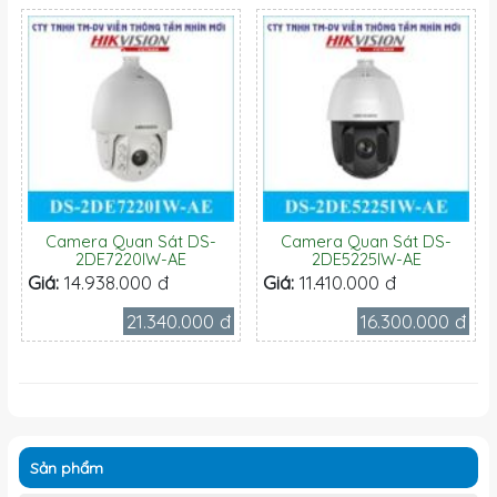
Camera Quan Sát DS-
Camera Quan Sát DS-
2DE7220IW-AE
2DE5225IW-AE
Giá:
14.938.000 đ
Giá:
11.410.000 đ
21.340.000 đ
16.300.000 đ
Sản phẩm