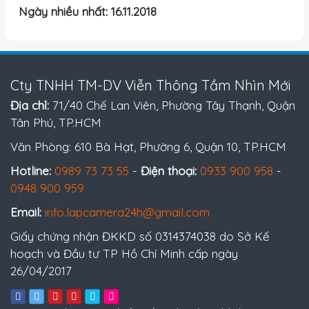
Ngày nhiều nhất: 16.11.2018
Cty TNHH TM-DV Viễn Thông Tầm Nhìn Mới
Địa chỉ:
71/40 Chế Lan Viên, Phường Tây Thạnh, Quận
Tân Phú, TP.HCM
Văn Phòng: 610 Bà Hạt, Phường 6, Quận 10, TP.HCM
Hotline:
0989 73 73 55
-
Điện thoại:
0933 900 958
-
0948 900 959
Email:
info.lapcamera24h@gmail.com
Giấy chứng nhận ĐKKD số 0314374038 do Sở Kế
hoạch và Đầu tư TP Hồ Chí Minh cấp ngày
26/04/2017