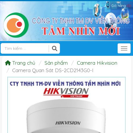
Giỏ hàng
(0)
Tog
Trang chủ
Sản phẩm
Camera Hikvision
Camera Quan Sát DS-2CD2143G0-I