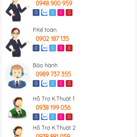
0948 900 959
P.Kế toán
0902 187 135
Bảo hành
0989 737 355
Hỗ Trợ K.Thuật 1
0938 199 056
Hỗ Trợ K.Thuật 2
0938 881 059