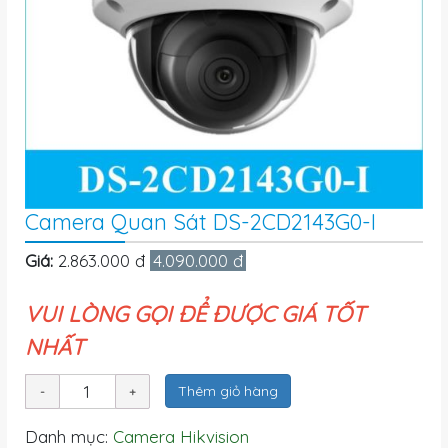
Camera Quan Sát DS-2CD2143G0-I
Giá:
2.863.000 đ
4.090.000 đ
VUI LÒNG GỌI ĐỂ ĐƯỢC GIÁ TỐT
NHẤT
Thêm giỏ hàng
Danh mục:
Camera Hikvision