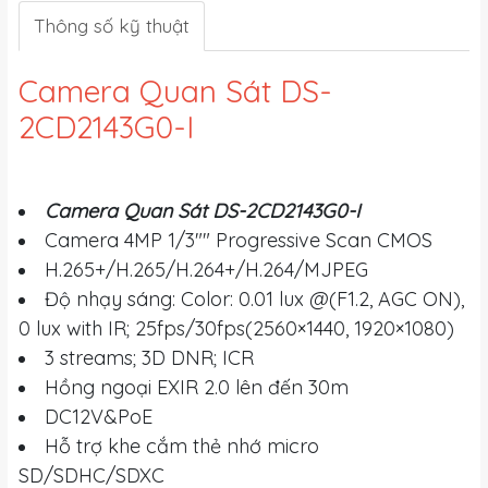
Thông số kỹ thuật
Camera Quan Sát DS-
2CD2143G0-I
Camera Quan Sát DS-2CD2143G0-I
Camera 4MP 1/3"" Progressive Scan CMOS
H.265+/H.265/H.264+/H.264/MJPEG
Độ nhạy sáng: Color: 0.01 lux @(F1.2, AGC ON),
0 lux with IR; 25fps/30fps(2560×1440, 1920×1080)
3 streams; 3D DNR; ICR
Hồng ngoại EXIR 2.0 lên đến 30m
DC12V&PoE
Hỗ trợ khe cắm thẻ nhớ micro
SD/SDHC/SDXC