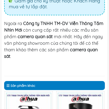
Giảm giá cho kỹ thuật hoặc Khách Hàng
mua về tự lắp đặt.
Ngoài ra
Công ty TNHH TM-DV Viễn Thông Tầm
Nhìn Mới
còn cung cấp rất nhiều các mẫu sản
phẩm
camera quan sát
mới nhất. Hãy đến ngay
văn phòng showroom của chúng tôi để có thể
tham khảo thêm các sản phẩm
camera quan
sát
.
Sản phẩm
khác