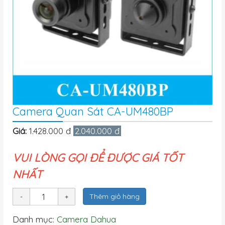
Camera Quan Sát CA-UM480BP
Giá:
1.428.000 đ
2.040.000 đ
VUI LÒNG GỌI ĐỂ ĐƯỢC GIÁ TỐT
NHẤT
Thêm giỏ hàng
Danh mục:
Camera Dahua