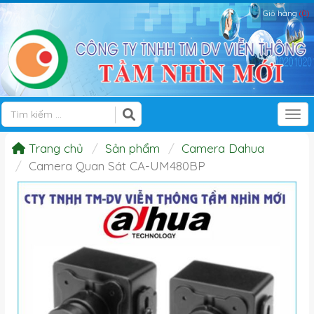
Giỏ hàng
(0)
Tog
Trang chủ
Sản phẩm
Camera Dahua
Camera Quan Sát CA-UM480BP