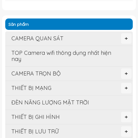
Sản phẩm
CAMERA QUAN SÁT
+
TOP Camera wifi thông dụng nhất hiện
nay
CAMERA TRỌN BỘ
+
THIẾT BỊ MẠNG
+
ĐÈN NĂNG LƯỢNG MẶT TRỜI
THIẾT BỊ GHI HÌNH
+
THIẾT BỊ LƯU TRỮ
+