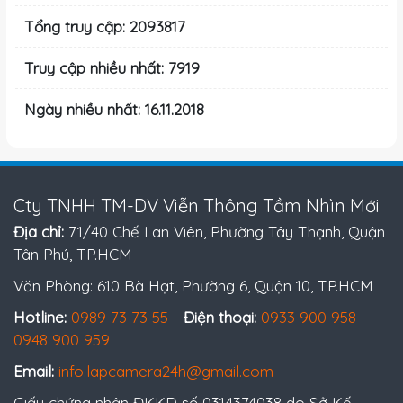
Tổng truy cập: 2093817
Truy cập nhiều nhất: 7919
Ngày nhiều nhất: 16.11.2018
Cty TNHH TM-DV Viễn Thông Tầm Nhìn Mới
Địa chỉ:
71/40 Chế Lan Viên, Phường Tây Thạnh, Quận
Tân Phú, TP.HCM
Văn Phòng: 610 Bà Hạt, Phường 6, Quận 10, TP.HCM
Hotline:
0989 73 73 55
-
Điện thoại:
0933 900 958
-
0948 900 959
Email:
info.lapcamera24h@gmail.com
Giấy chứng nhận ĐKKD số 0314374038 do Sở Kế