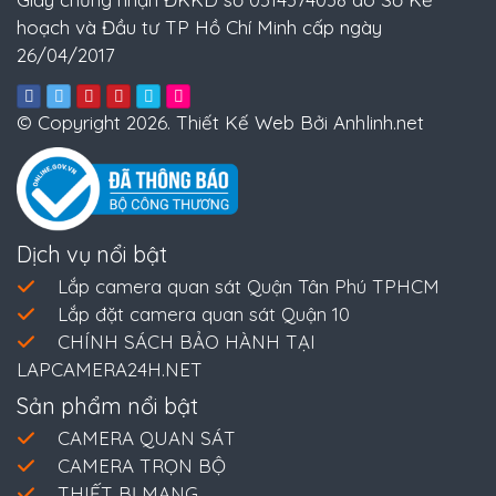
hoạch và Đầu tư TP Hồ Chí Minh cấp ngày
26/04/2017
© Copyright 2026. Thiết Kế Web Bởi Anhlinh.net
Dịch vụ nổi bật
Lắp camera quan sát Quận Tân Phú TPHCM
Lắp đặt camera quan sát Quận 10
CHÍNH SÁCH BẢO HÀNH TẠI
LAPCAMERA24H.NET
Sản phẩm nổi bật
CAMERA QUAN SÁT
CAMERA TRỌN BỘ
THIẾT BỊ MẠNG