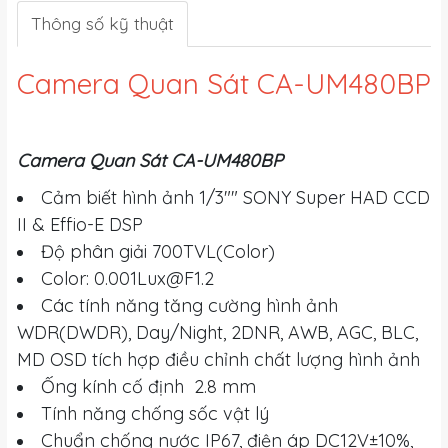
Thông số kỹ thuật
Camera Quan Sát CA-UM480BP
Camera Quan Sát CA-UM480BP
Cảm biết hình ảnh 1/3"" SONY Super HAD CCD
II & Effio-E DSP
Độ phân giải 700TVL(Color)
Color:
0.001Lux@F1.2
Các tính năng tăng cường hình ảnh
WDR(DWDR), Day/Night, 2DNR, AWB, AGC, BLC,
MD OSD tích hợp điều chỉnh chất lượng hình ảnh
Ống kính cố định 2.8 mm
Tính năng chống sốc vật lý
Chuẩn chống nước IP67, điện áp DC12V±10%,