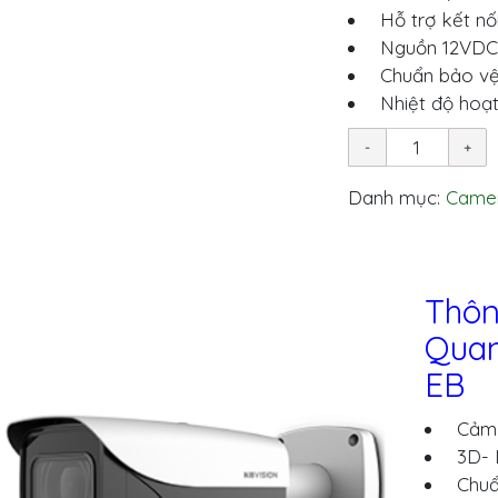
Hỗ trợ kết nối
Nguồn 12VDC
Chuẩn bảo vệ:
Nhiệt độ hoạt
Danh mục:
Camer
Thôn
Quan
EB
Cảm b
3D- 
Chuẩn