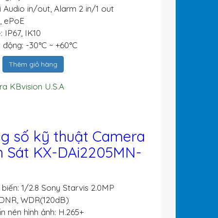
 Audio in/out, Alarm 2 in/1 out
, ePoE
 IP67, IK10
 động: -30°C ~ +60°C
Thêm giỏ hàng
a KBvision U.S.A
g số kỹ thuật Camera
 Sát KX-DAi2205MN-
iến: 1/2.8 Sony Starvis 2.0MP
DNR, WDR(120dB)
 nén hình ảnh: H.265+