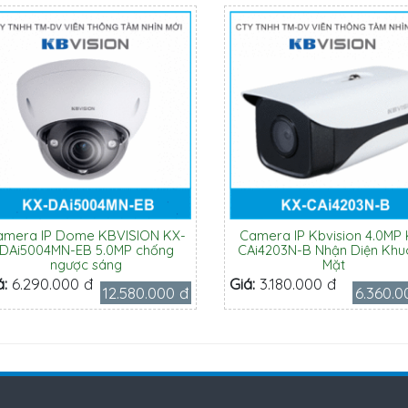
amera IP Dome KBVISION KX-
Camera IP Kbvision 4.0MP 
DAi5004MN-EB 5.0MP chống
CAi4203N-B Nhận Diện Kh
ngược sáng
Mặt
á:
6.290.000 đ
Giá:
3.180.000 đ
12.580.000 đ
6.360.0