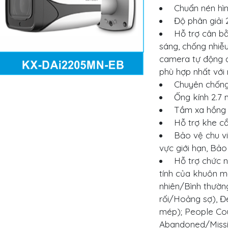
Chuẩn nén hìn
Độ phân giải
Hỗ trợ cân bằ
sáng, chống nhiễ
camera tự động đ
phù hợp nhất với
Chuyên chống
Ống kính 2.7 
Tầm xa hồng 
Hỗ trợ khe c
Bảo vệ chu vi
vực giới hạn, Bả
Hỗ trợ chức n
tính của khuôn mặ
nhiên/Bình thườ
rối/Hoảng sợ), Đe
mép); People Coun
Abandoned/Missing