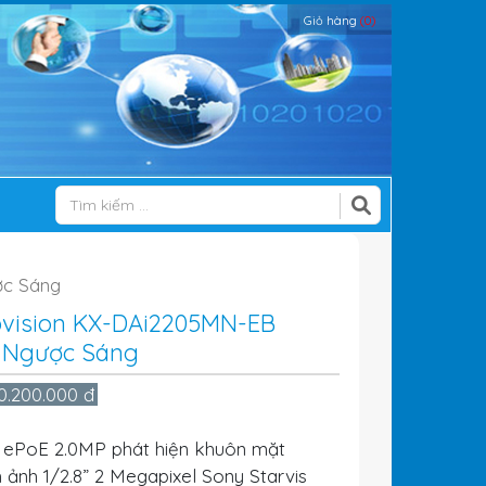
Giỏ hàng
(0)
ợc Sáng
bvision KX-DAi2205MN-EB
 Ngược Sáng
0.200.000 đ
 ePoE 2.0MP phát hiện khuôn mặt
 ảnh 1/2.8” 2 Megapixel Sony Starvis