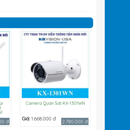
ại
Camera Quan Sát KX-1301WN
l
5F
Giá:
1.668.000 đ
00 đ
2.780.000 đ