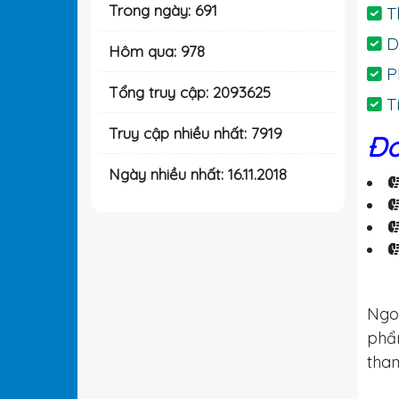
Trong ngày: 691
Th
Dễ
Hôm qua: 978
Ph
Tổng truy cập: 2093625
Tí
Truy cập nhiều nhất: 7919
Đơ
Ngày nhiều nhất: 16.11.2018
Ngo
ph
tha