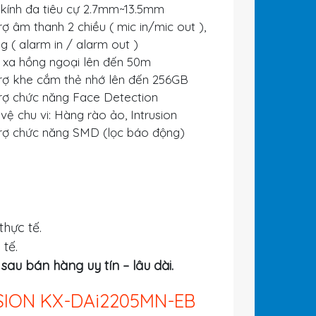
kính đa tiêu cự 2.7mm~13.5mm
ợ âm thanh 2 chiều ( mic in/mic out ),
 ( alarm in / alarm out )
xa hồng ngoại lên đến 50m
rợ khe cắm thẻ nhớ lên đến 256GB
rợ chức năng Face Detection
ệ chu vi: Hàng rào ảo, Intrusion
rợ chức năng SMD (lọc báo động)
thực tế.
 tế.
au bán hàng uy tín – lâu dài.
ISION KX-DAi2205MN-EB