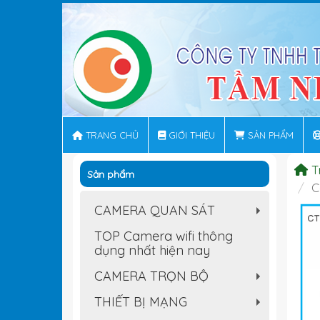
TRANG CHỦ
GIỚI THIỆU
SẢN PHẨM
T
Sản phẩm
C
CAMERA QUAN SÁT
+
TOP Camera wifi thông
dụng nhất hiện nay
CAMERA TRỌN BỘ
+
THIẾT BỊ MẠNG
+