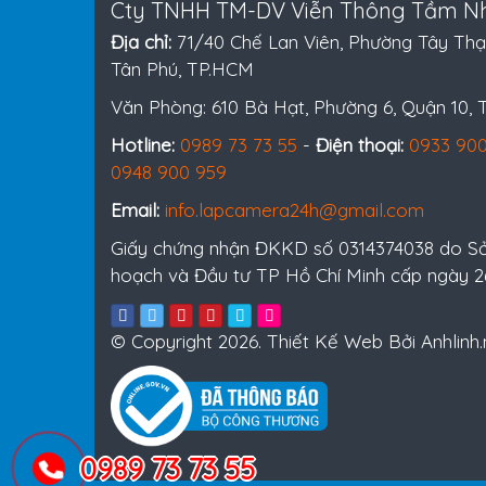
Cty TNHH TM-DV Viễn Thông Tầm Nh
Địa chỉ:
71/40 Chế Lan Viên, Phường Tây Thạ
Tân Phú, TP.HCM
Văn Phòng: 610 Bà Hạt, Phường 6, Quận 10,
Hotline:
0989 73 73 55
-
Điện thoại:
0933 900
0948 900 959
Email:
info.lapcamera24h@gmail.com
Giấy chứng nhận ĐKKD số 0314374038 do S
hoạch và Đầu tư TP Hồ Chí Minh cấp ngày 
© Copyright 2026. Thiết Kế Web Bởi Anhlinh.
0989 73 73 55