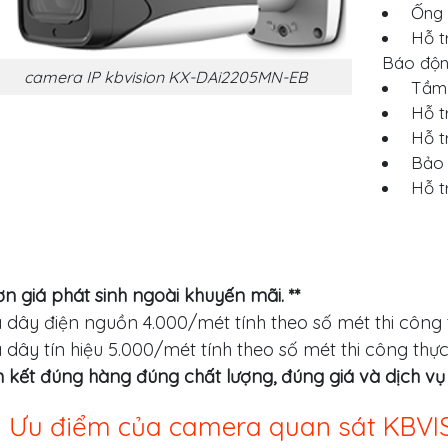
Ống 
Hỗ tr
Báo động
camera IP kbvision KX-DAi2205MN-EB
Tầm 
Hỗ t
Hỗ t
Bảo v
Hỗ t
ơn giá phát sinh ngoài khuyến mãi. **
á dây điện nguồn 4.000/mét tính theo số mét thi công 
á dây tín hiệu 5.000/mét tính theo số mét thi công thực
kết đúng hàng đúng chất lượng, đúng giá và dịch vụ s
Ưu điểm của camera quan sát KBV