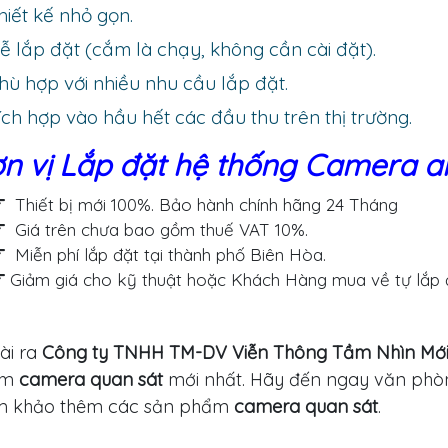
iết kế nhỏ gọn.
 lắp đặt (cắm là chạy, không cần cài đặt).
ù hợp với nhiều nhu cầu lắp đặt.
ch hợp vào hầu hết các đầu thu trên thị trường.
n vị Lắp đặt hệ thống Camera an
Thiết bị mới 100%. Bảo hành chính hãng 24 Tháng
Giá trên chưa bao gồm thuế VAT 10%.
Miễn phí lắp đặt tại thành phố Biên Hòa.
Giảm giá cho kỹ thuật hoặc Khách Hàng mua về tự lắp 
ài ra
Công ty TNHH TM-DV Viễn Thông Tầm Nhìn Mớ
ẩm
camera quan sát
mới nhất. Hãy đến ngay văn phò
m khảo thêm các sản phẩm
camera quan sát
.