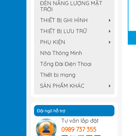
ĐÈN NĂNG LƯỢNG MẶT
TRỜI
THIẾT BỊ GHI HÌNH
+
THIẾT BỊ LƯU TRỮ
+
PHỤ KIỆN
+
Nhà Thông Minh
Tổng Đài Điện Thoại
Thiết bị mạng
SẢN PHẨM KHÁC
+
Đội ngũ hỗ trợ
Tư vấn lắp đặt
0989 737 355