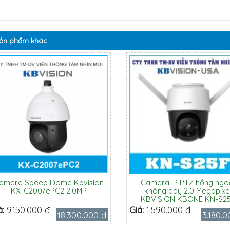
ản phẩm
khác
amera Speed Dome Kbvision
Camera IP PTZ hồng ngo
KX-C2007ePC2 2.0MP
không dây 2.0 Megapixe
KBVISION KBONE KN-S2
á:
9.150.000 đ
Giá:
1.590.000 đ
18.300.000 đ
3.180.0