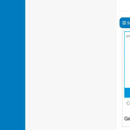
S
C
Gi