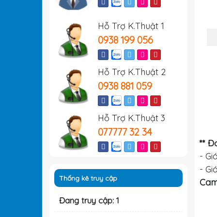
Hỗ Trợ K.Thuật 1
0938 199 056
Hỗ Trợ K.Thuật 2
0938 881 059
Hỗ Trợ K.Thuật 3
077777 32 34
** Đ
- Gi
- Gi
Thống kê truy cập
Cam 
Đang truy cập: 1