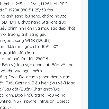
h ảnh H.265+; H.264+; H.264; MJPEG
 2MP 1920×1080@1-25/30 fps
ng ánh sáng, bù sáng, chống ngược
u 3D- DNR, chức năng Starlight giúp
iều chỉnh hình ảnh và màu sắc đẹp nhất
 môi trường ánh sáng yếu
 ngược sáng WDR (120dB)
mm–13.5 mm, góc nhìn 109°–30°
ngoại lên đến 50m
ắm thẻ nhớ lên đến 256GB
: Bảo vệ khu vực quan sát, Bảo vệ khu
o vệ khu vực nguy hiểm.
ăng Face Detection (nhận diện 6 đặc
t: Tuổi, Giới tính, Biểu hiện (Vui vẻ/Ngạc
ng/Cáu gắt/Buồn/Chán ghét/Bối
o kính, Đeo khẩu trang, Râu và ria
ting, IVS (Tripwire, Intrusion, Object
, ...)