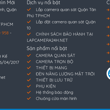
ìn Mới
Dịch vụ nổi bật
C
nh, Quận
Lắp camera quan sát Quận Tân
Phú TPHCM
Lắp đặt camera quan sát Quận
 TP.HCM
10
 958
-
CHÍNH SÁCH BẢO HÀNH TẠI
LAPCAMERA24H.NET
Sản phẩm nổi bật
CAMERA QUAN SÁT
ở Kế
CAMERA TRỌN BỘ
26/04/2017
THIẾT BỊ MẠNG
ĐÈN NĂNG LƯỢNG MẶT TRỜI
net
THIẾT BỊ LƯU TRỮ
PHỤ KIỆN
Hệ thống báo động
Chuông cửa màn hình