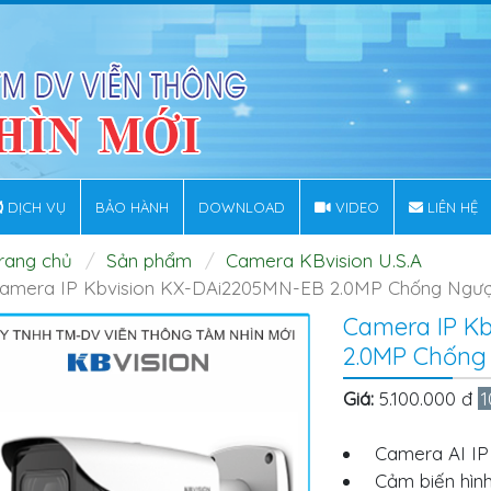
DỊCH VỤ
BẢO HÀNH
DOWNLOAD
VIDEO
LIÊN HỆ
rang chủ
Sản phẩm
Camera KBvision U.S.A
amera IP Kbvision KX-DAi2205MN-EB 2.0MP Chống Ngư
Camera IP K
2.0MP Chống
Giá:
5.100.000 đ
1
Camera AI IP
Cảm biến hình