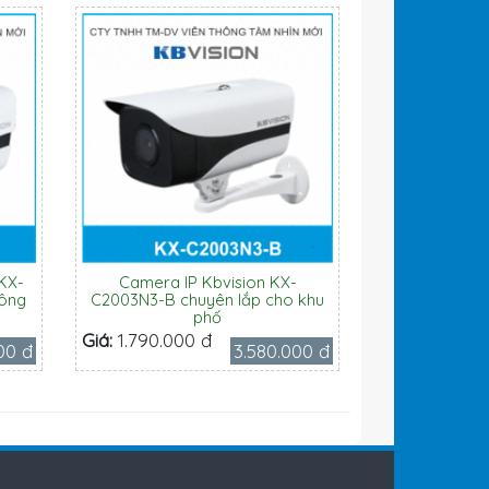
KX-
Camera IP Kbvision KX-
uông
C2003N3-B chuyên lắp cho khu
phố
Giá:
1.790.000 đ
00 đ
3.580.000 đ