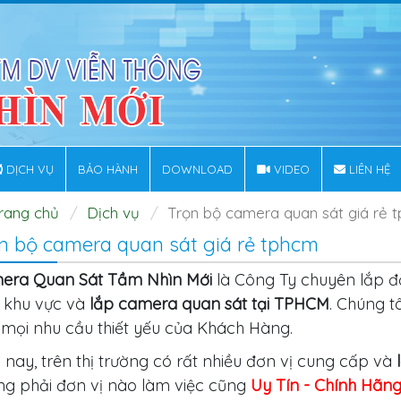
DỊCH VỤ
BẢO HÀNH
DOWNLOAD
VIDEO
LIÊN HỆ
rang chủ
Dịch vụ
Trọn bộ camera quan sát giá rẻ 
n bộ camera quan sát giá rẻ tphcm
era Quan Sát Tầm Nhìn Mới
là Công Ty chuyên lắp đ
h khu vực và
lắp camera quan sát tại TPHCM
. Chúng t
mọi nhu cầu thiết yếu của Khách Hàng.
 nay, trên thị trường có rất nhiều đơn vị cung cấp và
ng phải đơn vị nào làm việc cũng
Uy Tín - Chính Hãn