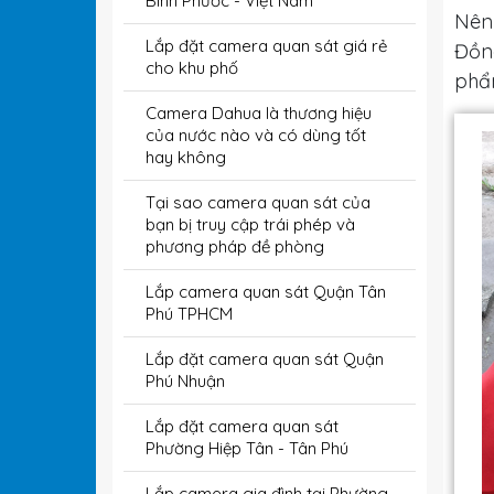
Bình Phước - Việt Nam
Nên
Lắp đặt camera quan sát giá rẻ
Đồng
cho khu phố
phẩm
Camera Dahua là thương hiệu
của nước nào và có dùng tốt
hay không
Tại sao camera quan sát của
bạn bị truy cập trái phép và
phương pháp đề phòng
Lắp camera quan sát Quận Tân
Phú TPHCM
Lắp đặt camera quan sát Quận
Phú Nhuận
Lắp đặt camera quan sát
Phường Hiệp Tân - Tân Phú
Lắp camera gia đình tại Phường