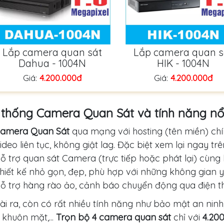
Lắp camera quan sát
Lắp camera quan s
Dahua - 1004N
HIK - 1004N
Giá:
4.200.000đ
Giá:
4.200.000đ
thống Camera Quan Sát và tính năng nổi
amera Quan Sát
qua mạng với hosting (tên miền) ch
ideo liên tục, không giật lag. Đặc biệt xem lại ngay trê
ỗ trợ quan sát Camera (trực tiếp hoặc phát lại) cùng l
hiết kế nhỏ gọn, đẹp, phù hợp với những không gian 
ỗ trợ hàng rào ảo, cảnh báo chuyển động qua điện th
i ra, còn có rất nhiều tính năng như bảo mật an ninh
 khuôn mặt,...
Trọn bộ 4 camera quan sát
chỉ với
4.20