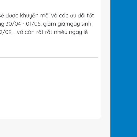
ẽ được khuyễn mãi và các ưu đãi tốt
ng 30/04 - 01/05; giảm giá ngày sinh
9;... và còn rất rất nhiều ngày lễ