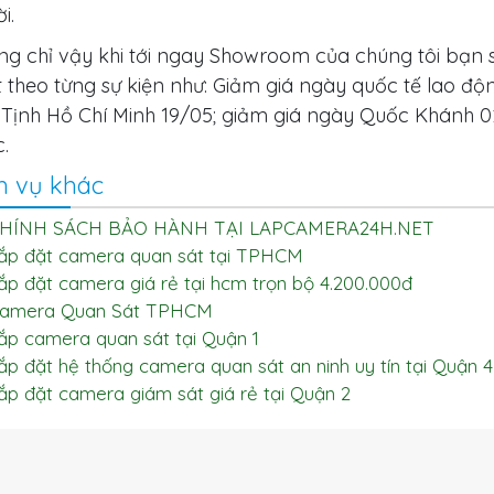
i.
g chỉ vậy khi tới ngay Showroom của chúng tôi bạn s
 theo từng sự kiện như: Giảm giá ngày quốc tế lao độ
Tịnh Hồ Chí Minh 19/05; giảm giá ngày Quốc Khánh 02/0
.
h vụ khác
HÍNH SÁCH BẢO HÀNH TẠI LAPCAMERA24H.NET
ắp đặt camera quan sát tại TPHCM
ắp đặt camera giá rẻ tại hcm trọn bộ 4.200.000đ
amera Quan Sát TPHCM
ắp camera quan sát tại Quận 1
ắp đặt hệ thống camera quan sát an ninh uy tín tại Quận 4
ắp đặt camera giám sát giá rẻ tại Quận 2