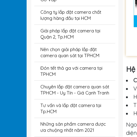
Công ty lắp đặt camera chất
lượng hàng đầu tại HCM
Giải pháp lắp đặt camera tại
Quận 2, Tp.HCM
Nên chọn giải pháp lắp đặt
camera quan sát tại TPHCM
Hệ 
Đón tết thả ga với camera tại
TPHCM
C
Chuyên lắp đặt camera quan sát
V
TPHCM - Uy Tín - Giá Cạnh Tranh
H
T
Tư vấn và lắp đặt camera tại
Tp.HCM
H
Ngoà
Những sản phẩm camera được
ưa chuộng nhất năm 2021
diện