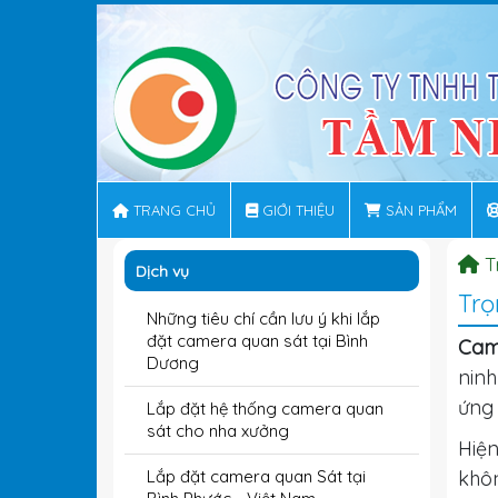
TRANG CHỦ
GIỚI THIỆU
SẢN PHẨM
T
Dịch vụ
Trọ
Những tiêu chí cần lưu ý khi lắp
đặt camera quan sát tại Bình
Cam
Dương
nin
ứng 
Lắp đặt hệ thống camera quan
sát cho nha xưởng
Hiện
Lắp đặt camera quan Sát tại
khô