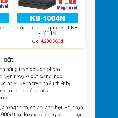
át
Lắp camera quan sát KB
- 1004N
Giá:
4.200.000đ
 bật.
ính hãng trọn đời sản phẩm.
n điện thoại ở bất cứ nơi nào.
úc nhiều kênh trên nhiều thiết bị.
yêu cầu tính thẩm mỹ cao.
oại.
, chống trộm, có còi báo hiệu và nhận
0.000đ
thật là quá rẻ đúng không mọi