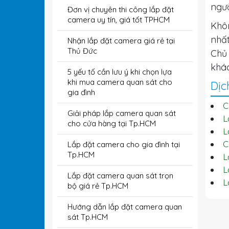
ngườ
Đơn vị chuyên thi công lắp đặt
camera uy tín, giá tốt TPHCM
Khôn
nhất
Nhận lắp đặt camera giá rẻ tại
Thủ Đức
Chủ 
khác
5 yếu tố cần lưu ý khi chọn lựa
khi mua camera quan sát cho
Dịc
gia đình
C
Giải pháp lắp camera quan sát
L
cho cửa hàng tại Tp.HCM
L
C
Lắp đặt camera cho gia đình tại
Tp.HCM
L
L
Lắp đặt camera quan sát trọn
L
bộ giá rẻ Tp.HCM
Hướng dẫn lắp đặt camera quan
sát Tp.HCM