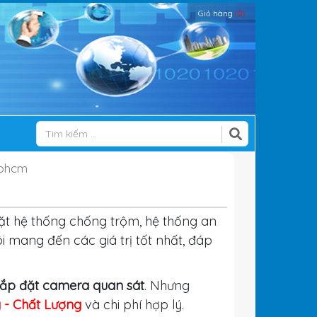
Giỏ hàng
(0)
tphcm
ặt hệ thống chống trộm, hệ thống an
ôi mang đến các giá trị tốt nhất, đáp
lắp đặt camera quan sát
. Nhưng
g - Chất Lượng
và chi phí hợp lý.