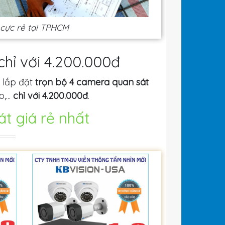
 cực rẻ tại TPHCM
chỉ với 4.200.000đ
i lắp đặt
trọn bộ 4 camera quan sát
,...
chỉ với 4.200.000đ
.
t giá rẻ nhất