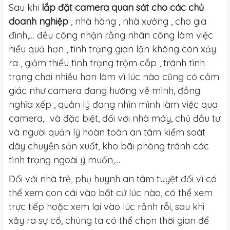
Sau khi
lắp đặt camera quan sát cho các chủ
doanh nghiệp
, nhà hàng , nhà xưởng , cho gia
đình,… đều công nhận rằng nhân công làm việc
hiểu quả hơn , tình trạng gian lận không còn xảy
ra , giảm thiểu tình trạng trộm cắp , tránh tình
trạng chơi nhiều hơn làm vì lúc nào cũng có cảm
giác như camera đang hướng về mình, đồng
nghĩa xếp , quản lý đang nhìn mình làm việc qua
camera,…và đặc biệt, đối với nhà máy, chủ đầu tư
và người quản lý hoàn toàn an tâm kiểm soát
dây chuyền sản xuất, kho bãi phòng tránh các
tình trạng ngoài ý muốn,…
Đối với nhà trẻ, phụ huynh an tâm tuyệt đối vì có
thể xem con cái vào bất cứ lúc nào, có thể xem
trực tiếp hoặc xem lại vào lúc rảnh rỗi, sau khi
xảy ra sự cố, chúng ta có thể chọn thời gian để