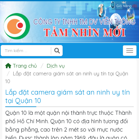
Giỏ hàng
(0)
Tog
Trang chủ
Dịch vụ
Lắp đặt camera giám sát an ninh uy tín tại Quận
10
Lắp đặt camera giám sát an ninh uy tín
tại Quận 10
Quận 10 là một quận nội thành trực thuộc Thành
phố Hồ Chí Minh. Quận 10 có địa hình tương đối
bằng phẳng, cao trên 2 mét so với mực nước
biển. Được thành lập năm 1969, đây là quận có