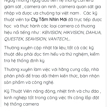
Ngay những ngày đầu tiên hệ thống camera
giám sát , camera an ninh , camera quan sát gia
nhập và được ưa chuộng tại việt nam . Các kỹ
thuật viên tại
Cty Tầm Nhìn Mới
đã trực tiếp được
học và thực hành các loại camera có thương
hiệu nổi tiếng như :
KBVISION, HIKVISION, DAHUA,
QUESTEK, SEAVISION, VANTECH,...
Thường xuyên cập nhật tài liệu, tất cả các kỹ
thuật đều phải đọc tìm hiểu và thử nghiệm, kiểm
tra hệ thống định kỳ
Thường xuyên làm việc với hãng cung cấp, nhà
phân phối để trao dồi thêm kiến thức, bàn nhận
sản phẩm và công nghệ.
Kỹ Thuật Viên năng động, nhiệt tình và chu đáo ,
kinh nghiệp tốt trong công việc thi công lắp đặt
hệ thống camera