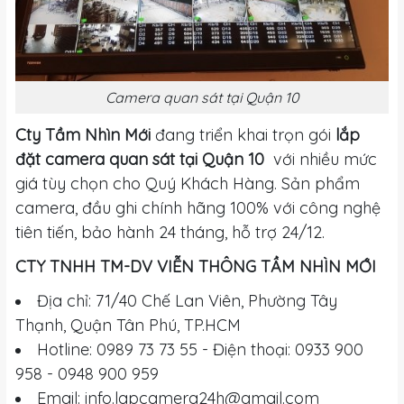
Camera quan sát tại Quận 10
Cty Tầm Nhìn Mới
đang triển khai trọn gói
lắp
đặt camera quan sát tại Quận 10
với nhiều mức
giá tùy chọn cho Quý Khách Hàng. Sản phẩm
camera, đầu ghi chính hãng 100% với công nghệ
tiên tiến, bảo hành 24 tháng, hỗ trợ 24/12.
CTY TNHH TM-DV VIỄN THÔNG TẦM NHÌN MỚI
Địa chỉ: 71/40 Chế Lan Viên, Phường Tây
Thạnh, Quận Tân Phú, TP.HCM
Hotline: 0989 73 73 55 - Điện thoại: 0933 900
958 - 0948 900 959
Email:
info.lapcamera24h@gmail.com