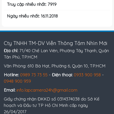
Truy cập nhiều nhất: 7919
Ngày nhiều nhất: 16.11.2018
Cty TNHH TM-DV Viễn Thông Tầm Nhìn Mới
Địa chỉ:
71/40 Chế Lan Viên, Phường Tây Thạnh, Quận
Tân Phú, TP.HCM
Văn Phòng: 610 Bà Hạt, Phường 6, Quận 10, TP.HCM
Hotline:
0989 73 73 55
-
Điện thoại:
0933 900 958
-
0948 900 959
Email:
info.lapcamera24h@gmail.com
Giấy chứng nhận ĐKKD số 0314374038 do Sở Kế
hoạch và Đầu tư TP Hồ Chí Minh cấp ngày
26/04/2017