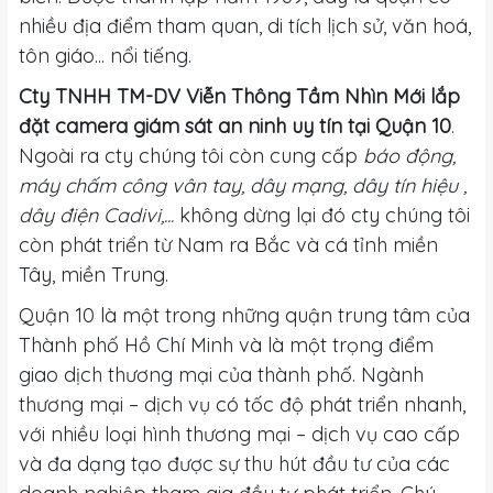
nhiều địa điểm tham quan, di tích lịch sử, văn hoá,
tôn giáo... nổi tiếng.
Cty TNHH TM-DV Viễn Thông Tầm Nhìn Mới
lắp
đặt camera giám sát an ninh uy tín tại Quận 10
.
Ngoài ra cty chúng tôi còn cung cấp
báo động,
máy chấm công vân tay, dây mạng, dây tín hiệu ,
dây điện Cadivi,...
không dừng lại đó cty chúng tôi
còn phát triển từ Nam ra Bắc và cá tỉnh miền
Tây, miền Trung.
Quận 10 là một trong những quận trung tâm của
Thành phố Hồ Chí Minh và là một trọng điểm
giao dịch thương mại của thành phố. Ngành
thương mại – dịch vụ có tốc độ phát triển nhanh,
với nhiều loại hình thương mại – dịch vụ cao cấp
và đa dạng tạo được sự thu hút đầu tư của các