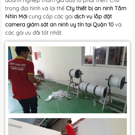
doanh nghiệp tham gia đầu tư phát triển. Chú
trọng địa hình và lợi thế
Cty thiết bị an ninh Tầm
Nhìn Mới
cung cấp các gói
dịch vụ lắp đặt
camera giám sát an ninh uy tín tại Quận 10
và
các gói ưu đãi tốt nhất.