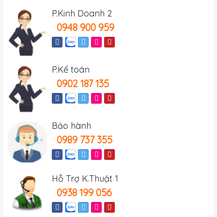
P.Kinh Doanh 2
0948 900 959
P.Kế toán
0902 187 135
Bảo hành
0989 737 355
Hỗ Trợ K.Thuật 1
0938 199 056