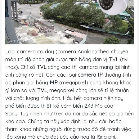
Loại camera có dây (camera Analog) theo chuyên
môn thì độ phân giải được tính bằng đơn vị TVL (tivi
lines). Chỉ số
TVL
càng cao thì camera mang lại hình
ảnh càng rõ nét. Còn các loại
camera IP
thường tính
độ phân giải bằng
MP
(megapixel) cũng không khác
gì lắm so với
TVL
, megapixel càng lớn sẽ tỉ lệ thuận
với chất lượng hình ảnh. Hầu hết camera hiện nay
phổ biến được thiết kế cảm biến 2.43 Mp của
Sony. Tuy nhiên như trên đã nói độ sắc nét có giá tiền
khá cao. Chúng ta hãy xác định lại nhu cầu hoặc
tham khao những người dùng trước đó để tránh việc
lắp xong mà chưa đạt yêu cầu hay là lãng phí.