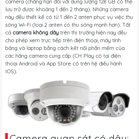
camera (chẳng hạn đối với dung lượng 128 GB có thể
lưu trữ được khoảng 1 đến 2 tháng). Những camera
này đều thiết kế có từ 1 đến 2 anten phục vụ việc thu
sóng Wi-Fi (loại 2 anten có thu sóng mạnh hơn). Tất
cả
camera không dây
trên thị trường hiện nay đều
cho phép xem trực tiếp trên điện thoại, máy tính
bảng và laptop bằng cách kết nối phần mềm của
các hãng camera cung cấp (CH Play có tại điện
thoại Android và App Store có trên hệ điều hành
IOS).
Camera quan sát có dây: