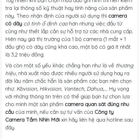
Tuy nhiên khi bạn chọn mua đầu ghi hình thì nên kiểm
tra lại thông số kỹ thuật hay tính năng của sản phẩm
này. Theo nhận định của người sử dụng thì
camera
có dây
có tính ổ định cao
hơn nhưng việc đầu từ
cũng như thiết lắp cần sự hỗ trợ từ các nhà cung cấp.
Hiên nay giá thị trường của 1 bộ camera (1 mắt + 1
đầu ghi) có dây cũng khá cao, một bộ có giá ít nhất
là 3,2 triệu đồng.
Và còn một số yếu khác chẳng hạn như là về
thương
hiệu
, nhà xuất nào được nhiều người sử dụng hay ra
đời lâu năm chắc hẳn là sản phẩm các bạn nên chọn
như:
Kbvision, Hikvision, Vantech, Dahua
,.... Hy vọng
với những thông tin trên có thể giúp bạn tự chọn lựa
cho mình một sản phẩm
camera quan sát đúng nhu
cầu
của mình, nếu cần sự tư vấn của
Công ty
Camera Tầm Nhìn Mới
xin hãy liên hệ qua hotline sau
đây.