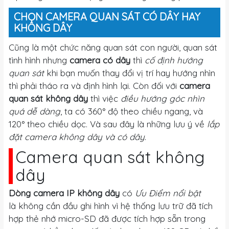
CHỌN CAMERA QUAN SÁT CÓ DÂY HAY
KHÔNG DÂY
Cũng là một chức năng quan sát con người, quan sát
tình hình nhưng
camera có dây
thì
cố định hướng
quan sát
khi bạn muốn thay đổi vị trí hay hướng nhìn
thì phải tháo ra và định hình lại. Còn đối với
camera
quan sát không dây
thì việc
điều hướng góc nhìn
quá dễ dàng
, ta có 360° độ theo chiều ngang, và
120° theo chiều dọc. Và sau đây là những lưu ý về
lắp
đặt camera không dây và có dây
.
Camera quan sát không
dây
Dòng camera IP không dây
có
Ưu Điểm nổi bật
là không cần đầu ghi hình vì hệ thống lưu trữ đã tích
hợp thẻ nhớ micro-SD đã được tích hợp sẵn trong