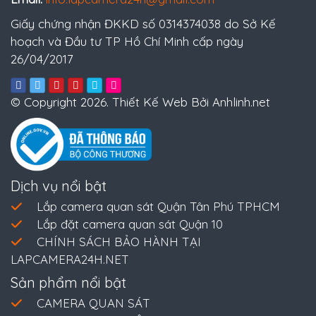
Giấy chứng nhận ĐKKD số 0314374038 do Sở Kế
hoạch và Đầu tư TP Hồ Chí Minh cấp ngày
26/04/2017
© Copyright 2026. Thiết Kế Web Bởi Anhlinh.net
Dịch vụ nổi bật
Lắp camera quan sát Quận Tân Phú TPHCM
Lắp đặt camera quan sát Quận 10
CHÍNH SÁCH BẢO HÀNH TẠI
LAPCAMERA24H.NET
Sản phẩm nổi bật
CAMERA QUAN SÁT