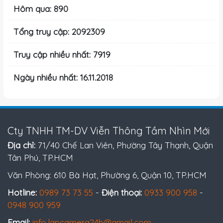
Hôm qua: 890
Tổng truy cập: 2092309
Truy cập nhiều nhất: 7919
Ngày nhiều nhất: 16.11.2018
Cty TNHH TM-DV Viễn Thông Tầm Nhìn Mới
Địa chỉ:
71/40 Chế Lan Viên, Phường Tây Thạnh, Quận
Tân Phú, TP.HCM
Văn Phòng: 610 Bà Hạt, Phường 6, Quận 10, TP.HCM
Hotline:
0989 73 73 55
-
Điện thoại:
0933 900 958
-
0948 900 959
Email:
info.lapcamera24h@gmail.com