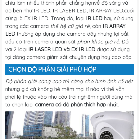
chia làm nhiều thành phần chẳng hạnvề độ sáng và
độ bền như IR LED, IR LASER LED, IR ARRAY LED,cuối
cùng là EX IR LED. Trong đó, loại
IR LED
hay sử dụng
trong các camera
thế hệ cũ giá rẻ
, còn
IR ARRAY
LED
thường áp dụng cho camera dây nhưng lại bắt
đầu có trên camera quan sát
phân khúc giá rẻ.
Đối
với 2 loại
IR LASER LED và EX IR LED
được sử dụng
tại dòng camera giám sát chuyên dụng hay cao cấp.
CHỌN ĐỘ PHÂN GIẢI PHÙ HỢP
Độ phân giải càng cao thì càng cho hình ảnh rõ nét
nhưng giá cả không hề mềm mại tí nào vì thế vẫn
phải lệ thuộc vào nhu cầu trải nghiệm người dùng mà
ta chọn loại
camera có độ phận thích hợp
nhất.