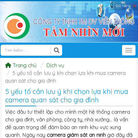
Giỏ hàng
(0)
Tog
Trang chủ
Dịch vụ
5 yếu tố cần lưu ý khi chọn lựa khi mua camera
quan sát cho gia đình
5 yếu tố cần lưu ý khi chọn lựa khi mua
camera quan sát cho gia đình
Việc đầu tư thiết lặp cho mình một hệ thống camera
cho gia đình, văn phòng, công ty, nhà xưởng... là vấn
đề quan trọng để đảm bảo an ninh khu vực xung
quanh. Ngày nay
camera giám sát an ninh
giờ đây đã