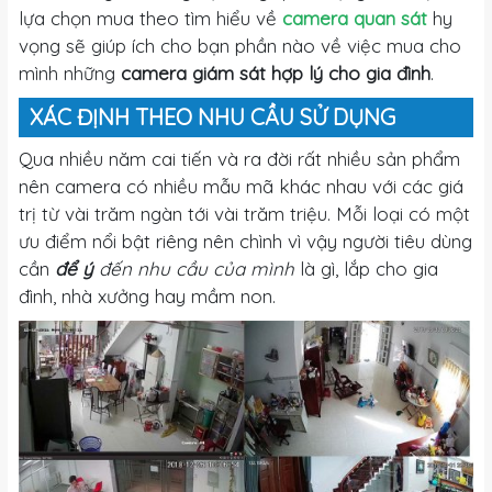
lựa chọn mua theo tìm hiểu về
camera quan sát
hy
vọng sẽ giúp ích cho bạn phần nào về việc mua cho
mình những
camera giám sát hợp lý cho gia đình
.
XÁC ĐỊNH THEO NHU CẦU SỬ DỤNG
Qua nhiều năm cai tiến và ra đời rất nhiều sản phẩm
nên camera có nhiều mẫu mã khác nhau với các giá
trị từ vài trăm ngàn tới vài trăm triệu. Mỗi loại có một
ưu điểm nổi bật riêng nên chình vì vậy người tiêu dùng
cần
để ý
đến nhu cầu của mình
là gì, lắp cho gia
đình, nhà xưởng hay mầm non.