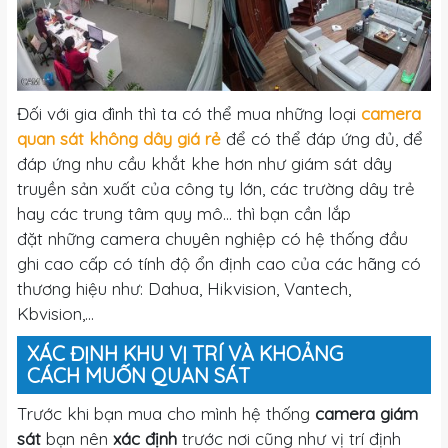
Đối với gia đình thì ta có thể mua những loại
camera
quan sát không dây giá rẻ
để có thể đáp ứng đủ, để
đáp ứng nhu cầu khắt khe hơn như giám sát dây
truyền sản xuất của công ty lớn, các trường dây trẻ
hay các trung tâm quy mô… thì bạn cần lắp
đặt những camera chuyên nghiệp có hệ thống đầu
ghi cao cấp có tính độ ổn định cao của các hãng có
thương hiệu như: Dahua, Hikvision, Vantech,
Kbvision,...
XÁC ĐỊNH KHU VỊ TRÍ VÀ KHOẢNG
CÁCH MUỐN QUAN SÁT
Trước khi bạn mua cho mình hệ thống
camera giám
sát
bạn nên
xác định
trước nơi cũng như vị trí định