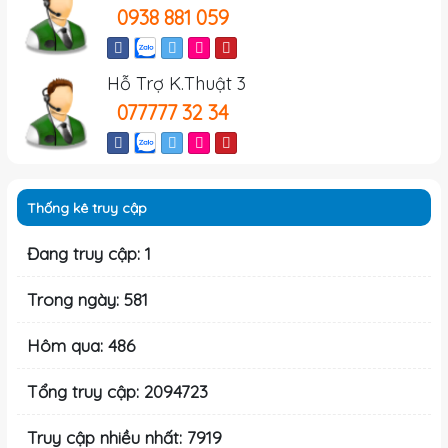
0938 881 059
Hỗ Trợ K.Thuật 3
077777 32 34
Thống kê truy cập
Đang truy cập: 1
Trong ngày: 581
Hôm qua: 486
Tổng truy cập: 2094723
Truy cập nhiều nhất: 7919