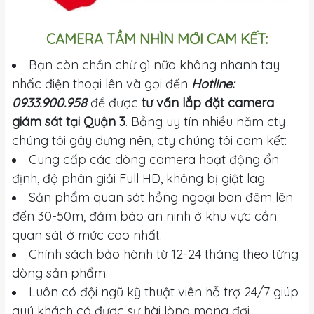
CAMERA TẦM NHÌN MỚI CAM KẾT:
Bạn còn chần chừ gì nữa không nhanh tay
nhấc điện thoại lên và gọi đến
Hotline:
0933.900.958
để được
tư vấn lắp đặt camera
giám sát tại Quận 3
. Bằng uy tín nhiều năm cty
chúng tôi gây dựng nên, cty chúng tôi cam kết:
Cung cấp các dòng camera hoạt động ổn
định, độ phân giải Full HD, không bị giật lag.
Sản phẩm quan sát hồng ngoại ban đêm lên
đến 30-50m, đảm bảo an ninh ở khu vực cần
quan sát ở mức cao nhất.
Chính sách bảo hành từ 12-24 tháng theo từng
dòng sản phẩm.
Luôn có đội ngũ kỹ thuật viên hỗ trợ 24/7 giúp
quý khách có được sự hài lòng mong đợi.