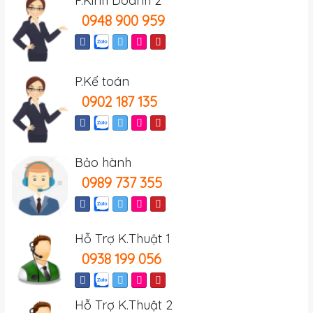
P.Kinh Doanh 2
0948 900 959
P.Kế toán
0902 187 135
Bảo hành
0989 737 355
Hỗ Trợ K.Thuật 1
0938 199 056
Hỗ Trợ K.Thuật 2