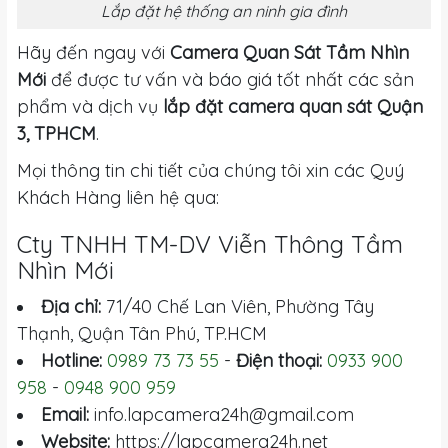
Lắp đặt hệ thống an ninh gia đình
Hãy đến ngay với
Camera Quan Sát Tầm Nhìn
Mới
để được tư vấn và báo giá tốt nhất các sản
phẩm và dịch vụ
lắp đặt camera quan sát Quận
3, TPHCM
.
Mọi thông tin chi tiết của chúng tôi xin các Quý
Khách Hàng liên hệ qua:
Cty TNHH TM-DV Viễn Thông Tầm
Nhìn Mới
Địa chỉ:
71/40 Chế Lan Viên, Phường Tây
Thạnh, Quận Tân Phú, TP.HCM
Hotline:
0989 73 73 55
-
Điện thoại:
0933 900
958
-
0948 900 959
Email:
info.lapcamera24h@gmail.com
Website:
https://lapcamera24h.net