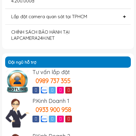
4.200.000đ
Lắp đặt camera quan sát tại TPHCM
+
CHÍNH SÁCH BẢO HÀNH TẠI
LAPCAMERA24H.NET
Đội ngũ hỗ trợ
Tư vấn lắp đặt
0989 737 355
P.Kinh Doanh 1
0933 900 958