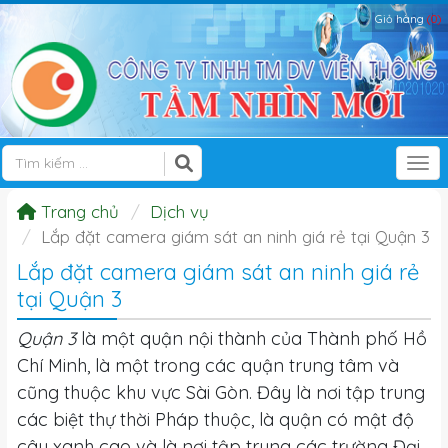
Giỏ hàng
(0)
Tog
Trang chủ
Dịch vụ
Lắp đặt camera giám sát an ninh giá rẻ tại Quận 3
Lắp đặt camera giám sát an ninh giá rẻ
tại Quận 3
Quận 3
là một quận nội thành của Thành phố Hồ
Chí Minh, là một trong các quận trung tâm và
cũng thuộc khu vực Sài Gòn. Đây là nơi tập trung
các biệt thự thời Pháp thuộc, là quận có mật độ
cây xanh cao và là nơi tập trung các trường Đại