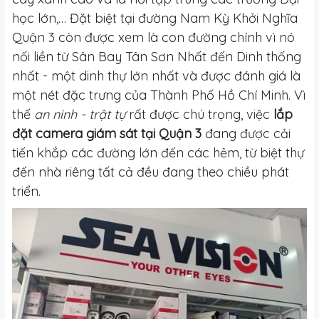
học lớn,… Đặt biệt tại đường Nam Kỳ Khởi Nghĩa
Quận 3 còn được xem là con đường chính vì nó
nối liền từ Sân Bay Tân Sơn Nhất đến Dinh thống
nhất - một dinh thự lớn nhất và được đánh giá là
một nét đặc trưng của Thành Phố Hồ Chí Minh. Vì
thế
an ninh - trật tự
rất được chú trọng, việc
lắp
đặt camera giám sát tại Quận 3
đang được cải
tiến khắp các đường lớn đến các hẻm, từ biệt thự
đến nhà riêng tất cả đều đang theo chiều phát
triển.