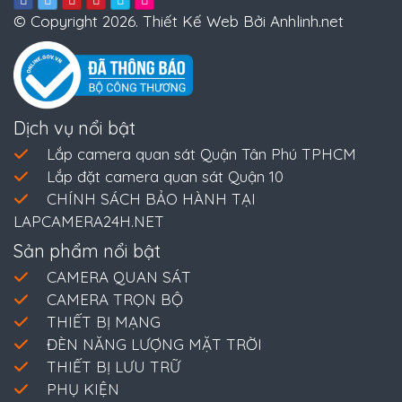
© Copyright 2026. Thiết Kế Web Bởi Anhlinh.net
Dịch vụ nổi bật
Lắp camera quan sát Quận Tân Phú TPHCM
Lắp đặt camera quan sát Quận 10
CHÍNH SÁCH BẢO HÀNH TẠI
LAPCAMERA24H.NET
Sản phẩm nổi bật
CAMERA QUAN SÁT
CAMERA TRỌN BỘ
THIẾT BỊ MẠNG
ĐÈN NĂNG LƯỢNG MẶT TRỜI
THIẾT BỊ LƯU TRỮ
PHỤ KIỆN