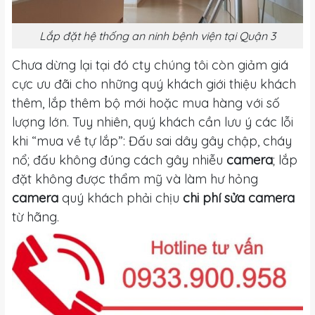
Lắp đặt hệ thống an ninh bệnh viện tại Quận 3
Chưa dừng lại tại đó cty chúng tôi còn giảm giá
cực ưu đãi cho những quý khách giới thiệu khách
thêm, lắp thêm bộ mới hoặc mua hàng với số
lượng lớn. Tuy nhiên, quý khách cần lưu ý các lỗi
khi “mua về tự lắp”: Đấu sai dây gây chập, cháy
nổ; đấu không đúng cách gây nhiễu
camera
; lắp
đặt không được thẩm mỹ và làm hư hỏng
camera
quý khách phải chịu
chi phí sửa camera
từ hãng.