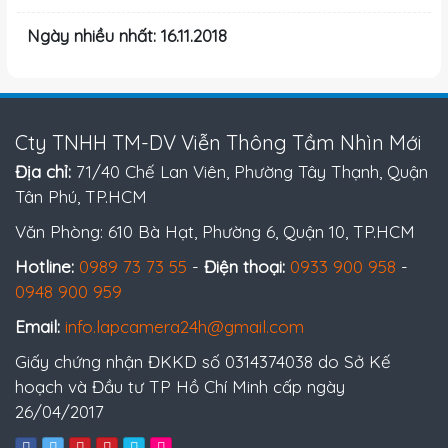
Ngày nhiều nhất: 16.11.2018
Cty TNHH TM-DV Viễn Thông Tầm Nhìn Mới
Địa chỉ:
71/40 Chế Lan Viên, Phường Tây Thạnh, Quận
Tân Phú, TP.HCM
Văn Phòng: 610 Bà Hạt, Phường 6, Quận 10, TP.HCM
Hotline:
0989 73 73 55
-
Điện thoại:
0933 900 958
-
0948 900 959
Email:
info.lapcamera24h@gmail.com
Giấy chứng nhận ĐKKD số 0314374038 do Sở Kế
hoạch và Đầu tư TP Hồ Chí Minh cấp ngày
26/04/2017