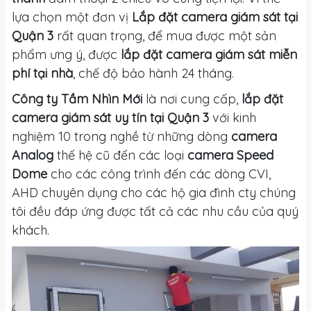
lựa chọn một đơn vị
Lắp đặt camera giám sát tại
Quận 3
rất quan trọng, để mua được một sản
phẩm ưng ý, được
lắp đặt camera giám sát miễn
phí tại nhà
, chế độ bảo hành 24 tháng.
Công ty Tầm Nhìn Mới
là nơi cung cấp,
lắp đặt
camera giám sát uy tín tại Quận 3
với kinh
nghiệm 10 trong nghề từ những dòng
camera
Analog
thế hệ cũ đến các loại
camera Speed
Dome
cho các công trình đến các dòng CVI,
AHD chuyên dụng cho các hộ gia đình cty chúng
tôi đều đáp ứng được tất cả các nhu cầu của quý
khách.