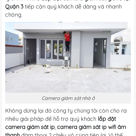
Quận 3
tiếp cận quý khách dễ dàng và nhanh
chóng.
Camera giám sát nhà ở
Không dừng lại đó công ty chúng tôi còn cho ra
nhiều giải pháp để hỗ trợ quý khách
lắp đặt
camera giám sát ip
,
camera giám sát ip wifi âm
thanh
đàm thoại 2 chiều vô cùng tiện lợi. Vì thế