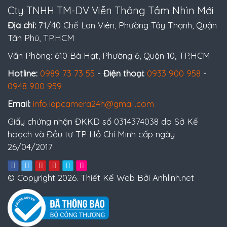
Cty TNHH TM-DV Viễn Thông Tầm Nhìn Mới
Địa chỉ:
71/40 Chế Lan Viên, Phường Tây Thạnh, Quận
Tân Phú, TP.HCM
Văn Phòng: 610 Bà Hạt, Phường 6, Quận 10, TP.HCM
Hotline:
0989 73 73 55
-
Điện thoại:
0933 900 958
-
0948 900 959
Email:
info.lapcamera24h@gmail.com
Giấy chứng nhận ĐKKD số 0314374038 do Sở Kế
hoạch và Đầu tư TP Hồ Chí Minh cấp ngày
26/04/2017
© Copyright 2026. Thiết Kế Web Bởi Anhlinh.net