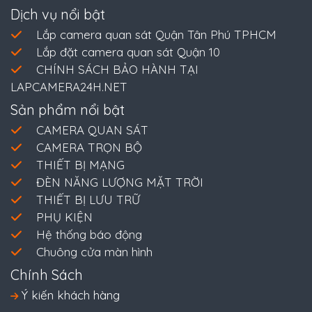
Dịch vụ nổi bật
Lắp camera quan sát Quận Tân Phú TPHCM
Lắp đặt camera quan sát Quận 10
CHÍNH SÁCH BẢO HÀNH TẠI
LAPCAMERA24H.NET
Sản phẩm nổi bật
CAMERA QUAN SÁT
CAMERA TRỌN BỘ
THIẾT BỊ MẠNG
ĐÈN NĂNG LƯỢNG MẶT TRỜI
THIẾT BỊ LƯU TRỮ
PHỤ KIỆN
Hệ thống báo động
Chuông cửa màn hình
Chính Sách
Ý kiến khách hàng