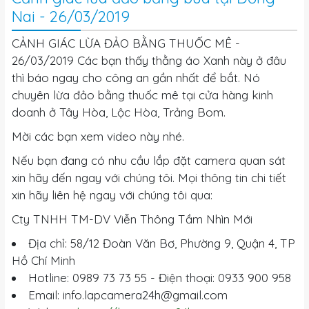
Nai - 26/03/2019
CẢNH GIÁC LỪA ĐẢO BẰNG THUỐC MÊ -
26/03/2019 Các bạn thấy thằng áo Xanh này ở đâu
thì báo ngay cho công an gần nhất để bắt. Nó
chuyên lừa đảo bằng thuốc mê tại cửa hàng kinh
doanh ở Tây Hòa, Lộc Hòa, Trảng Bom.
Mời các bạn xem video này nhé.
Nếu bạn đang có nhu cầu lắp đặt camera quan sát
xin hãy đến ngay với chúng tôi. Mọi thông tin chi tiết
xin hãy liên hệ ngay với chúng tôi qua:
Cty TNHH TM-DV Viễn Thông Tầm Nhìn Mới
Địa chỉ: 58/12 Đoàn Văn Bơ, Phường 9, Quận 4, TP
Hồ Chí Minh
Hotline: 0989 73 73 55 - Điện thoại: 0933 900 958
Email:
info.lapcamera24h@gmail.com