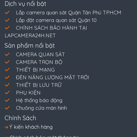
Dịch vụ nổi bật
Lắp camera quan sát Quận Tân Phú TPHCM
Lắp đặt camera quan sát Quận 10
CHÍNH SÁCH BẢO HÀNH TẠI
LAPCAMERA24H.NET
Sản phẩm nổi bật
CAMERA QUAN SÁT
CAMERA TRỌN BỘ
THIẾT BỊ MẠNG
ĐÈN NĂNG LƯỢNG MẶT TRỜI
THIẾT BỊ LƯU TRỮ
PHỤ KIỆN
Hệ thống báo động
Chuông cửa màn hình
Chính Sách
Ý kiến khách hàng