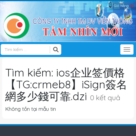
Giỏ hàng
(0)
Tog
Tìm kiếm: ios企业签價格
【TG:crmeb8】iSign簽名
網多少錢可靠.dzi
0 kết quả
Không tồn tại mẫu tin