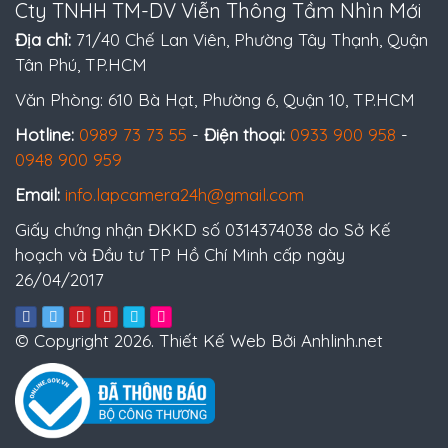
Cty TNHH TM-DV Viễn Thông Tầm Nhìn Mới
Địa chỉ:
71/40 Chế Lan Viên, Phường Tây Thạnh, Quận
Tân Phú, TP.HCM
Văn Phòng: 610 Bà Hạt, Phường 6, Quận 10, TP.HCM
Hotline:
0989 73 73 55
-
Điện thoại:
0933 900 958
-
0948 900 959
Email:
info.lapcamera24h@gmail.com
Giấy chứng nhận ĐKKD số 0314374038 do Sở Kế
hoạch và Đầu tư TP Hồ Chí Minh cấp ngày
26/04/2017
© Copyright 2026. Thiết Kế Web Bởi Anhlinh.net