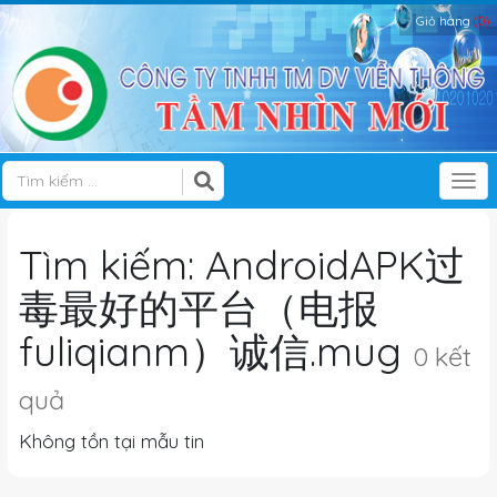
Giỏ hàng
(0)
Tog
Tìm kiếm: AndroidAPK过
毒最好的平台（电报
fuliqianm）诚信.mug
0 kết
quả
Không tồn tại mẫu tin