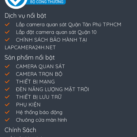
Dịch vụ nổi bật
Lắp camera quan sát Quận Tân Phú TPHCM
Lắp đặt camera quan sát Quận 10
CHÍNH SÁCH BẢO HÀNH TẠI
LAPCAMERA24H.NET
Sản phẩm nổi bật
CAMERA QUAN SÁT
CAMERA TRỌN BỘ
THIẾT BỊ MẠNG
ĐÈN NĂNG LƯỢNG MẶT TRỜI
THIẾT BỊ LƯU TRỮ
PHỤ KIỆN
Hệ thống báo động
Chuông cửa màn hình
Chính Sách