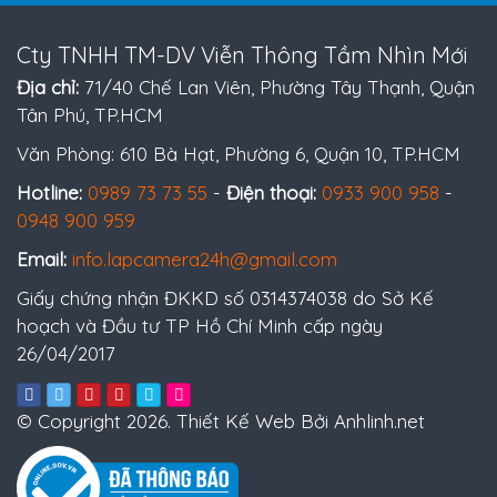
Cty TNHH TM-DV Viễn Thông Tầm Nhìn Mới
Địa chỉ:
71/40 Chế Lan Viên, Phường Tây Thạnh, Quận
Tân Phú, TP.HCM
Văn Phòng: 610 Bà Hạt, Phường 6, Quận 10, TP.HCM
Hotline:
0989 73 73 55
-
Điện thoại:
0933 900 958
-
0948 900 959
Email:
info.lapcamera24h@gmail.com
Giấy chứng nhận ĐKKD số 0314374038 do Sở Kế
hoạch và Đầu tư TP Hồ Chí Minh cấp ngày
26/04/2017
© Copyright 2026. Thiết Kế Web Bởi Anhlinh.net