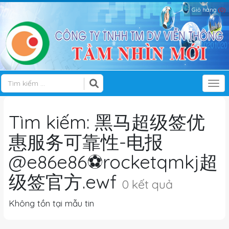
Giỏ hàng
(0)
Tog
Tìm kiếm: 黑马超级签优
惠服务可靠性-电报
@e86e86⚽️rocketqmkj超
级签官方.ewf
0 kết quả
Không tồn tại mẫu tin