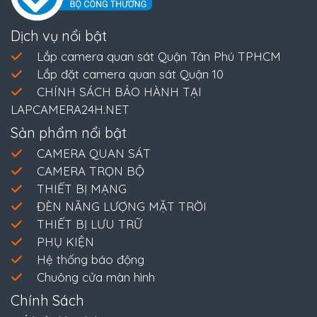
Dịch vụ nổi bật
Lắp camera quan sát Quận Tân Phú TPHCM
Lắp đặt camera quan sát Quận 10
CHÍNH SÁCH BẢO HÀNH TẠI
LAPCAMERA24H.NET
Sản phẩm nổi bật
CAMERA QUAN SÁT
CAMERA TRỌN BỘ
THIẾT BỊ MẠNG
ĐÈN NĂNG LƯỢNG MẶT TRỜI
THIẾT BỊ LƯU TRỮ
PHỤ KIỆN
Hệ thống báo động
Chuông cửa màn hình
Chính Sách