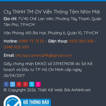
Cty TNHH TM-DV Viễn Thông Tầm Nhìn Mới
Địa chỉ:
71/40 Chế Lan Viên, Phường Tây Thạnh, Quận
Tân Phú, TP.HCM
Văn Phòng: 610 Bà Hạt, Phường 6, Quận 10, TP.HCM
Hotline:
0989 73 73 55
-
Điện thoại:
0933 900 958
-
0948 900 959
Email:
info.lapcamera24h@gmail.com
Giấy chứng nhận ĐKKD số 0314374038 do Sở Kế
hoạch và Đầu tư TP Hồ Chí Minh cấp ngày
26/04/2017
© Copyright 2026. Thiết Kế Web Bởi Anhlinh.net