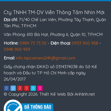
Cty TNHH TM-DV Viễn Thông Tầm Nhìn Mới
Địa chỉ:
71/40 Chế Lan Viên, Phường Tây Thạnh, Quận
Tân Phú, TP.HCM
Văn Phòng: 610 Bà Hạt, Phường 6, Quận 10, TP.HCM
Hotline:
0989 73 73 55
-
Điện thoại:
0933 900 958
-
0948 900 959
Email:
info.lapcamera24h@gmail.com
Giấy chứng nhận ĐKKD số 0314374038 do Sở Kế
hoạch và Đầu tư TP Hồ Chí Minh cấp ngày
26/04/2017
© Copyright 2026. Thiết Kế Web Bởi Anhlinh.net