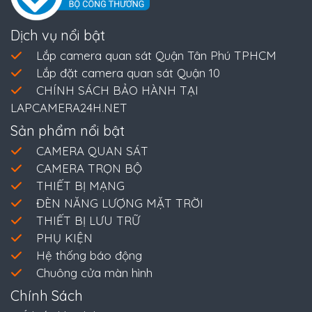
Dịch vụ nổi bật
Lắp camera quan sát Quận Tân Phú TPHCM
Lắp đặt camera quan sát Quận 10
CHÍNH SÁCH BẢO HÀNH TẠI
LAPCAMERA24H.NET
Sản phẩm nổi bật
CAMERA QUAN SÁT
CAMERA TRỌN BỘ
THIẾT BỊ MẠNG
ĐÈN NĂNG LƯỢNG MẶT TRỜI
THIẾT BỊ LƯU TRỮ
PHỤ KIỆN
Hệ thống báo động
Chuông cửa màn hình
Chính Sách