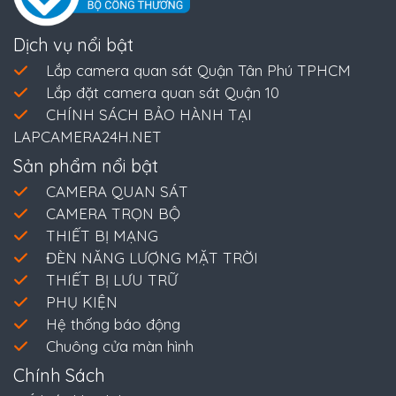
Dịch vụ nổi bật
Lắp camera quan sát Quận Tân Phú TPHCM
Lắp đặt camera quan sát Quận 10
CHÍNH SÁCH BẢO HÀNH TẠI
LAPCAMERA24H.NET
Sản phẩm nổi bật
CAMERA QUAN SÁT
CAMERA TRỌN BỘ
THIẾT BỊ MẠNG
ĐÈN NĂNG LƯỢNG MẶT TRỜI
THIẾT BỊ LƯU TRỮ
PHỤ KIỆN
Hệ thống báo động
Chuông cửa màn hình
Chính Sách