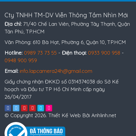
Cty TNHH TM-DV Viễn Thông Tầm Nhìn Mới
Địa chỉ:
71/40 Chế Lan Viên, Phường Tây Thạnh, Quận
Tân Phú, TP.HCM
Văn Phòng: 610 Bà Hạt, Phường 6, Quận 10, TP.HCM
Hotline:
0989 73 73 55
-
Điện thoại:
0933 900 958
-
0948 900 959
Email:
info.lapcamera24h@gmail.com
Giấy chứng nhận ĐKKD số 0314374038 do Sở Kế
hoạch và Đầu tư TP Hồ Chí Minh cấp ngày
26/04/2017
© Copyright 2026. Thiết Kế Web Bởi Anhlinh.net