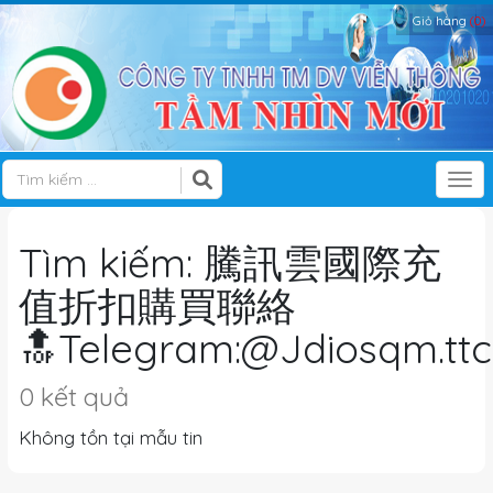
Giỏ hàng
(0)
Tog
Tìm kiếm: 騰訊雲國際充
值折扣購買聯絡
🔝Telegram:@Jdiosqm.ttc
0 kết quả
Không tồn tại mẫu tin