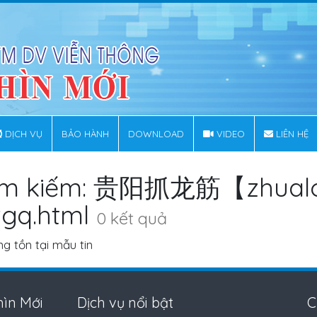
DỊCH VỤ
BẢO HÀNH
DOWNLOAD
VIDEO
LIÊN HỆ
ìm kiếm: 贵阳抓龙筋【zhualo
Pgq.html
0 kết quả
g tồn tại mẫu tin
ìn Mới
Dịch vụ nổi bật
C