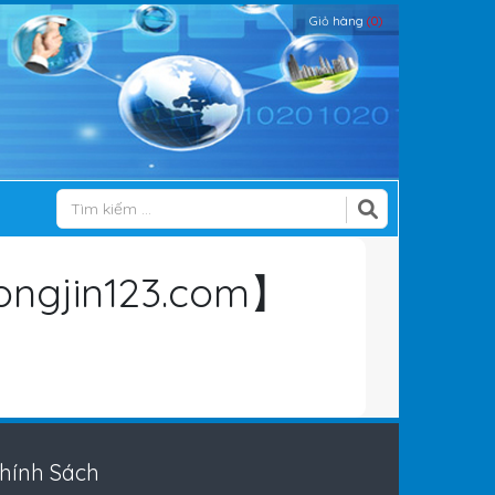
Giỏ hàng
(0)
ngjin123.com】
hính Sách