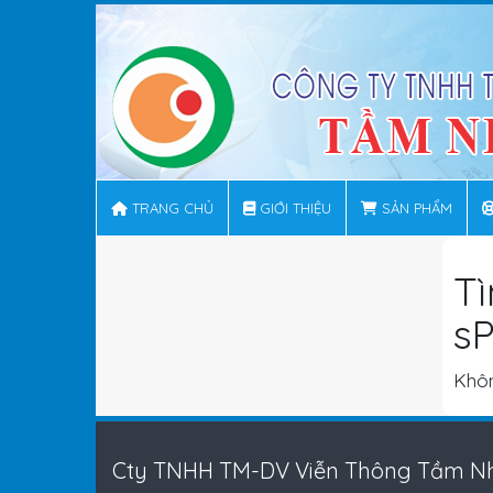
TRANG CHỦ
GIỚI THIỆU
SẢN PHẨM
T
s
Khôn
Cty TNHH TM-DV Viễn Thông Tầm Nh