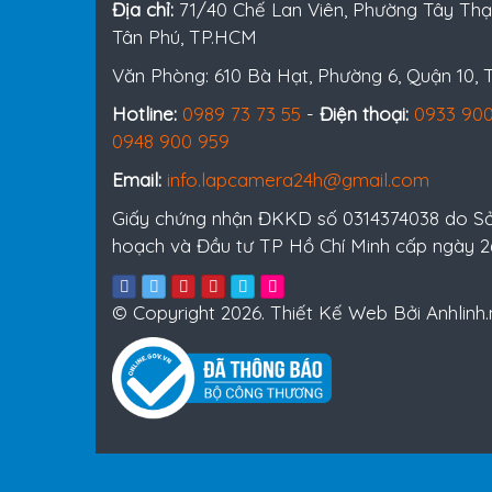
Địa chỉ:
71/40 Chế Lan Viên, Phường Tây Thạ
Tân Phú, TP.HCM
Văn Phòng: 610 Bà Hạt, Phường 6, Quận 10,
Hotline:
0989 73 73 55
-
Điện thoại:
0933 900
0948 900 959
Email:
info.lapcamera24h@gmail.com
Giấy chứng nhận ĐKKD số 0314374038 do S
hoạch và Đầu tư TP Hồ Chí Minh cấp ngày 
© Copyright 2026. Thiết Kế Web Bởi Anhlinh.