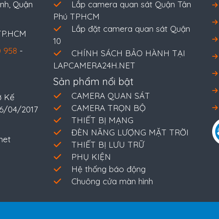
nh, Quận
Lắp camera quan sát Quận Tân
Phú TPHCM
Lắp đặt camera quan sát Quận
 TP.HCM
10
 958
-
CHÍNH SÁCH BẢO HÀNH TẠI
LAPCAMERA24H.NET
Sản phẩm nổi bật
CAMERA QUAN SÁT
ở Kế
CAMERA TRỌN BỘ
26/04/2017
THIẾT BỊ MẠNG
ĐÈN NĂNG LƯỢNG MẶT TRỜI
net
THIẾT BỊ LƯU TRỮ
PHỤ KIỆN
Hệ thống báo động
Chuông cửa màn hình