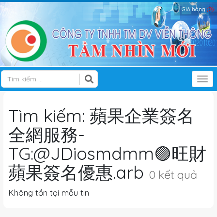
Giỏ hàng
(0)
Tog
Tìm kiếm: 蘋果企業簽名
全網服務-
TG:@JDiosmdmm🟣旺財
蘋果簽名優惠.arb
0 kết quả
Không tồn tại mẫu tin