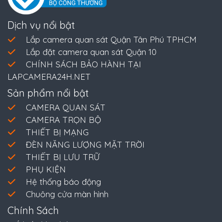
Dịch vụ nổi bật
Lắp camera quan sát Quận Tân Phú TPHCM
Lắp đặt camera quan sát Quận 10
CHÍNH SÁCH BẢO HÀNH TẠI
LAPCAMERA24H.NET
Sản phẩm nổi bật
CAMERA QUAN SÁT
CAMERA TRỌN BỘ
THIẾT BỊ MẠNG
ĐÈN NĂNG LƯỢNG MẶT TRỜI
THIẾT BỊ LƯU TRỮ
PHỤ KIỆN
Hệ thống báo động
Chuông cửa màn hình
Chính Sách