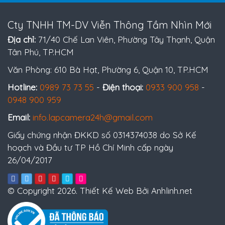
Cty TNHH TM-DV Viễn Thông Tầm Nhìn Mới
Địa chỉ:
71/40 Chế Lan Viên, Phường Tây Thạnh, Quận
Tân Phú, TP.HCM
Văn Phòng: 610 Bà Hạt, Phường 6, Quận 10, TP.HCM
Hotline:
0989 73 73 55
-
Điện thoại:
0933 900 958
-
0948 900 959
Email:
info.lapcamera24h@gmail.com
Giấy chứng nhận ĐKKD số 0314374038 do Sở Kế
hoạch và Đầu tư TP Hồ Chí Minh cấp ngày
26/04/2017
© Copyright 2026. Thiết Kế Web Bởi Anhlinh.net