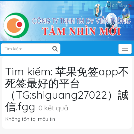
Giỏ hàng
(0)
Tog
Tìm kiếm: 苹果免签app不
死签最好的平台
（TG:shiguang27022）誠
信.fgg
0 kết quả
Không tồn tại mẫu tin