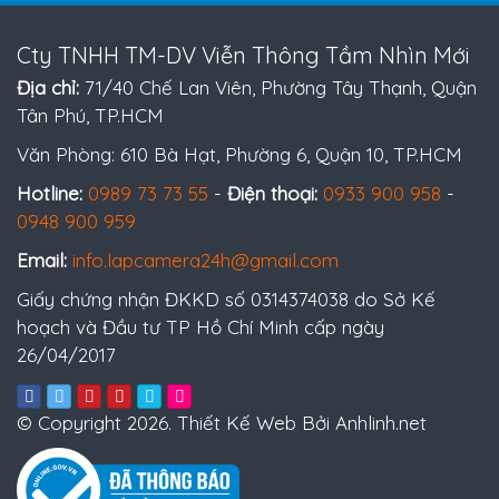
Cty TNHH TM-DV Viễn Thông Tầm Nhìn Mới
Địa chỉ:
71/40 Chế Lan Viên, Phường Tây Thạnh, Quận
Tân Phú, TP.HCM
Văn Phòng: 610 Bà Hạt, Phường 6, Quận 10, TP.HCM
Hotline:
0989 73 73 55
-
Điện thoại:
0933 900 958
-
0948 900 959
Email:
info.lapcamera24h@gmail.com
Giấy chứng nhận ĐKKD số 0314374038 do Sở Kế
hoạch và Đầu tư TP Hồ Chí Minh cấp ngày
26/04/2017
© Copyright 2026. Thiết Kế Web Bởi Anhlinh.net