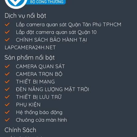
Dịch vụ nổi bật
Lắp camera quan sát Quận Tân Phú TPHCM
Lắp đặt camera quan sát Quận 10
CHÍNH SÁCH BẢO HÀNH TẠI
LAPCAMERA24H.NET
Sản phẩm nổi bật
CAMERA QUAN SÁT
CAMERA TRỌN BỘ
THIẾT BỊ MẠNG
ĐÈN NĂNG LƯỢNG MẶT TRỜI
THIẾT BỊ LƯU TRỮ
PHỤ KIỆN
Hệ thống báo động
Chuông cửa màn hình
Chính Sách