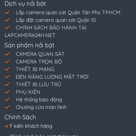
Dịch vụ nổi bật
Lắp camera quan sát Quận Tân Phú TPHCM
Lắp đặt camera quan sát Quận 10
CHÍNH SÁCH BẢO HÀNH TẠI
LAPCAMERA24H.NET
Sản phẩm nổi bật
CAMERA QUAN SÁT
CAMERA TRỌN BỘ
THIẾT BỊ MẠNG
ĐÈN NĂNG LƯỢNG MẶT TRỜI
THIẾT BỊ LƯU TRỮ
PHỤ KIỆN
Hệ thống báo động
Chuông cửa màn hình
Chính Sách
Ý kiến khách hàng