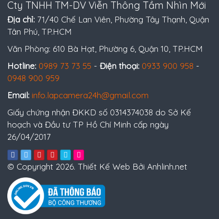
Cty TNHH TM-DV Viễn Thông Tầm Nhìn Mới
Địa chỉ:
71/40 Chế Lan Viên, Phường Tây Thạnh, Quận
Tân Phú, TP.HCM
Văn Phòng: 610 Bà Hạt, Phường 6, Quận 10, TP.HCM
Hotline:
0989 73 73 55
-
Điện thoại:
0933 900 958
-
0948 900 959
Email:
info.lapcamera24h@gmail.com
Giấy chứng nhận ĐKKD số 0314374038 do Sở Kế
hoạch và Đầu tư TP Hồ Chí Minh cấp ngày
26/04/2017
© Copyright 2026. Thiết Kế Web Bởi Anhlinh.net