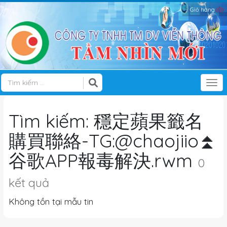
Giỏ hàng
(0)
Tog
Tìm kiếm: 穩定蘋果籤名
購買聯絡-TG:@chaojiio⏫️
谷歌APP報毒解決.rwm
0
kết quả
Không tồn tại mẫu tin