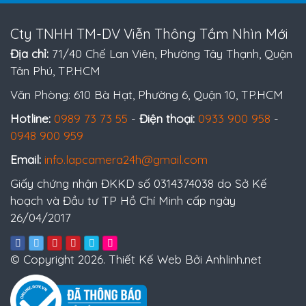
Cty TNHH TM-DV Viễn Thông Tầm Nhìn Mới
Địa chỉ:
71/40 Chế Lan Viên, Phường Tây Thạnh, Quận
Tân Phú, TP.HCM
Văn Phòng: 610 Bà Hạt, Phường 6, Quận 10, TP.HCM
Hotline:
0989 73 73 55
-
Điện thoại:
0933 900 958
-
0948 900 959
Email:
info.lapcamera24h@gmail.com
Giấy chứng nhận ĐKKD số 0314374038 do Sở Kế
hoạch và Đầu tư TP Hồ Chí Minh cấp ngày
26/04/2017
© Copyright 2026. Thiết Kế Web Bởi Anhlinh.net