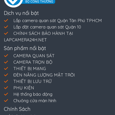
Dịch vụ nổi bật
Lắp camera quan sát Quận Tân Phú TPHCM
Lắp đặt camera quan sát Quận 10
CHÍNH SÁCH BẢO HÀNH TẠI
LAPCAMERA24H.NET
Sản phẩm nổi bật
CAMERA QUAN SÁT
CAMERA TRỌN BỘ
THIẾT BỊ MẠNG
ĐÈN NĂNG LƯỢNG MẶT TRỜI
THIẾT BỊ LƯU TRỮ
PHỤ KIỆN
Hệ thống báo động
Chuông cửa màn hình
Chính Sách