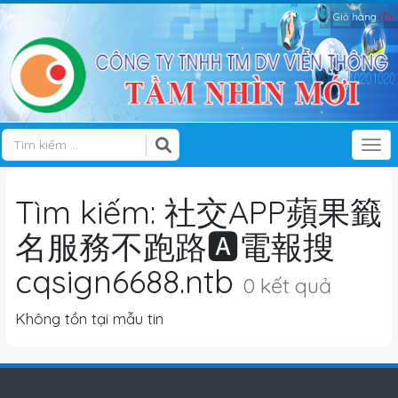
Giỏ hàng
(0)
Tog
Tìm kiếm: 社交APP蘋果籤
名服務不跑路🅰️電報搜
cqsign6688.ntb
0 kết quả
Không tồn tại mẫu tin