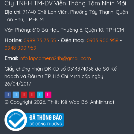
Cty TNHH TM-DV Viễn Thông Tầm Nhìn Mới
Địa chỉ:
71/40 Chế Lan Viên, Phường Tây Thạnh, Quận
Tân Phú, TP.HCM
Văn Phòng: 610 Bà Hạt, Phường 6, Quận 10, TP.HCM
Hotline:
0989 73 73 55
-
Điện thoại:
0933 900 958
-
0948 900 959
Email:
info.lapcamera24h@gmail.com
Giấy chứng nhận ĐKKD số 0314374038 do Sở Kế
hoạch và Đầu tư TP Hồ Chí Minh cấp ngày
26/04/2017
© Copyright 2026. Thiết Kế Web Bởi Anhlinh.net