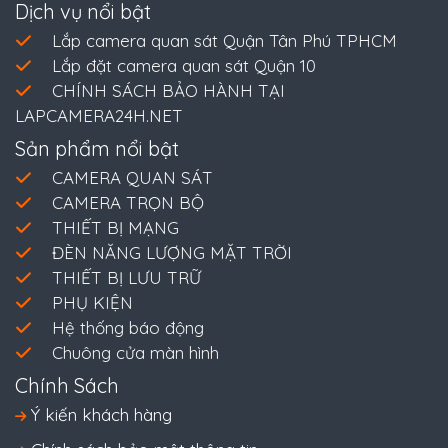
Dịch vụ nổi bật
Lắp camera quan sát Quận Tân Phú TPHCM
Lắp đặt camera quan sát Quận 10
CHÍNH SÁCH BẢO HÀNH TẠI
LAPCAMERA24H.NET
Sản phẩm nổi bật
CAMERA QUAN SÁT
CAMERA TRỌN BỘ
THIẾT BỊ MẠNG
ĐÈN NĂNG LƯỢNG MẶT TRỜI
THIẾT BỊ LƯU TRỮ
PHỤ KIỆN
Hệ thống báo động
Chuông cửa màn hình
Chính Sách
Ý kiến khách hàng