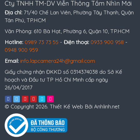
Cty TNHH TM-DV Viễn Thông Tầm Nhìn Mới
Địa chỉ:
71/40 Chế Lan Viên, Phường Tây Thạnh, Quận
Tân Phú, TP.HCM
Văn Phòng: 610 Bà Hạt, Phường 6, Quận 10, TP.HCM
Hotline:
0989 73 73 55
-
Điện thoại:
0933 900 958
-
0948 900 959
Email:
info.lapcamera24h@gmail.com
Giấy chứng nhận ĐKKD số 0314374038 do Sở Kế
hoạch và Đầu tư TP Hồ Chí Minh cấp ngày
26/04/2017
© Copyright 2026. Thiết Kế Web Bởi Anhlinh.net