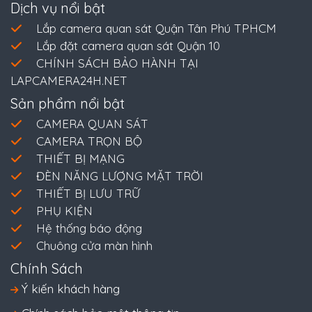
Dịch vụ nổi bật
Lắp camera quan sát Quận Tân Phú TPHCM
Lắp đặt camera quan sát Quận 10
CHÍNH SÁCH BẢO HÀNH TẠI
LAPCAMERA24H.NET
Sản phẩm nổi bật
CAMERA QUAN SÁT
CAMERA TRỌN BỘ
THIẾT BỊ MẠNG
ĐÈN NĂNG LƯỢNG MẶT TRỜI
THIẾT BỊ LƯU TRỮ
PHỤ KIỆN
Hệ thống báo động
Chuông cửa màn hình
Chính Sách
Ý kiến khách hàng