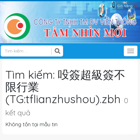
Giỏ hàng
(0)
Tog
Tìm kiếm: 吺簽超級簽不
限行業
(TG:tflianzhushou).zbh
0
kết quả
Không tồn tại mẫu tin