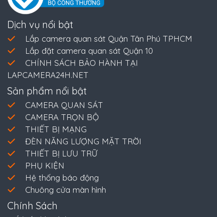
Dịch vụ nổi bật
Lắp camera quan sát Quận Tân Phú TPHCM
Lắp đặt camera quan sát Quận 10
CHÍNH SÁCH BẢO HÀNH TẠI
LAPCAMERA24H.NET
Sản phẩm nổi bật
CAMERA QUAN SÁT
CAMERA TRỌN BỘ
THIẾT BỊ MẠNG
ĐÈN NĂNG LƯỢNG MẶT TRỜI
THIẾT BỊ LƯU TRỮ
PHỤ KIỆN
Hệ thống báo động
Chuông cửa màn hình
Chính Sách