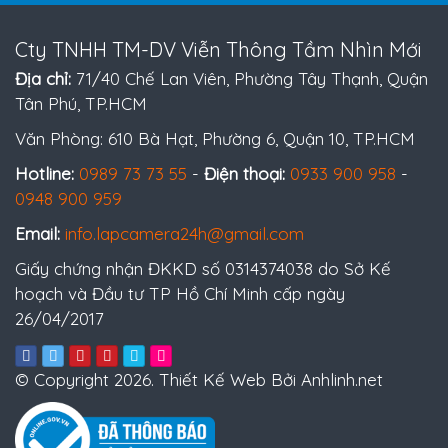
Cty TNHH TM-DV Viễn Thông Tầm Nhìn Mới
Địa chỉ:
71/40 Chế Lan Viên, Phường Tây Thạnh, Quận
Tân Phú, TP.HCM
Văn Phòng: 610 Bà Hạt, Phường 6, Quận 10, TP.HCM
Hotline:
0989 73 73 55
-
Điện thoại:
0933 900 958
-
0948 900 959
Email:
info.lapcamera24h@gmail.com
Giấy chứng nhận ĐKKD số 0314374038 do Sở Kế
hoạch và Đầu tư TP Hồ Chí Minh cấp ngày
26/04/2017
© Copyright 2026. Thiết Kế Web Bởi Anhlinh.net