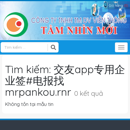
Giỏ hàng
(0)
Tog
Tìm kiếm: 交友app专用企
业签#电报找
mrpankou.rnr
0 kết quả
Không tồn tại mẫu tin