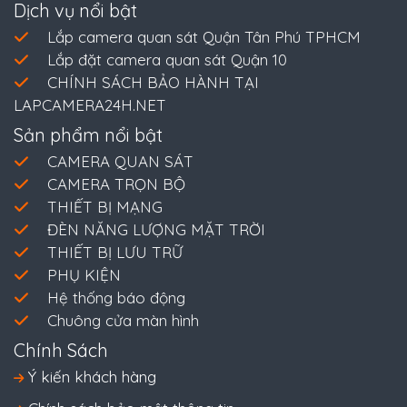
Dịch vụ nổi bật
Lắp camera quan sát Quận Tân Phú TPHCM
Lắp đặt camera quan sát Quận 10
CHÍNH SÁCH BẢO HÀNH TẠI
LAPCAMERA24H.NET
Sản phẩm nổi bật
CAMERA QUAN SÁT
CAMERA TRỌN BỘ
THIẾT BỊ MẠNG
ĐÈN NĂNG LƯỢNG MẶT TRỜI
THIẾT BỊ LƯU TRỮ
PHỤ KIỆN
Hệ thống báo động
Chuông cửa màn hình
Chính Sách
Ý kiến khách hàng