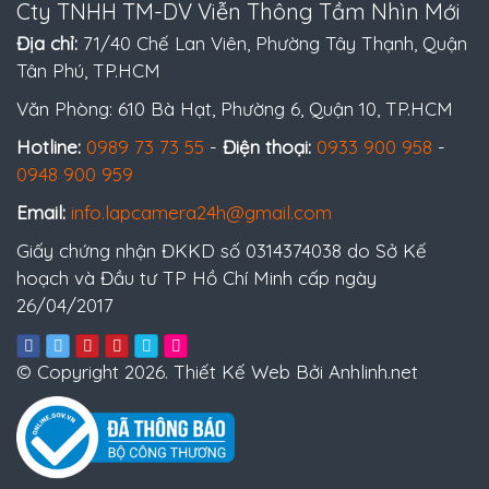
Cty TNHH TM-DV Viễn Thông Tầm Nhìn Mới
Địa chỉ:
71/40 Chế Lan Viên, Phường Tây Thạnh, Quận
Tân Phú, TP.HCM
Văn Phòng: 610 Bà Hạt, Phường 6, Quận 10, TP.HCM
Hotline:
0989 73 73 55
-
Điện thoại:
0933 900 958
-
0948 900 959
Email:
info.lapcamera24h@gmail.com
Giấy chứng nhận ĐKKD số 0314374038 do Sở Kế
hoạch và Đầu tư TP Hồ Chí Minh cấp ngày
26/04/2017
© Copyright 2026. Thiết Kế Web Bởi Anhlinh.net