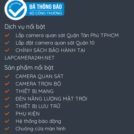
Dịch vụ nổi bật
Lắp camera quan sát Quận Tân Phú TPHCM
Lắp đặt camera quan sát Quận 10
CHÍNH SÁCH BẢO HÀNH TẠI
LAPCAMERA24H.NET
Sản phẩm nổi bật
CAMERA QUAN SÁT
CAMERA TRỌN BỘ
THIẾT BỊ MẠNG
ĐÈN NĂNG LƯỢNG MẶT TRỜI
THIẾT BỊ LƯU TRỮ
PHỤ KIỆN
Hệ thống báo động
Chuông cửa màn hình