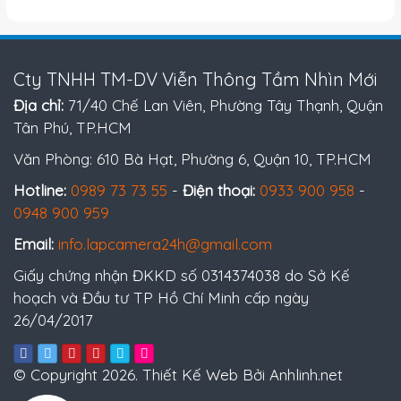
Cty TNHH TM-DV Viễn Thông Tầm Nhìn Mới
Địa chỉ:
71/40 Chế Lan Viên, Phường Tây Thạnh, Quận
Tân Phú, TP.HCM
Văn Phòng: 610 Bà Hạt, Phường 6, Quận 10, TP.HCM
Hotline:
0989 73 73 55
-
Điện thoại:
0933 900 958
-
0948 900 959
Email:
info.lapcamera24h@gmail.com
Giấy chứng nhận ĐKKD số 0314374038 do Sở Kế
hoạch và Đầu tư TP Hồ Chí Minh cấp ngày
26/04/2017
© Copyright 2026. Thiết Kế Web Bởi Anhlinh.net