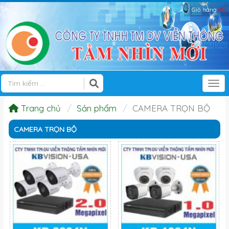
Giỏ hàng
(0)
Tog
Trang chủ
Sản phẩm
CAMERA TRỌN BỘ
CAMERA TRỌN BỘ