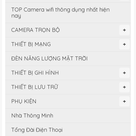
TOP Camera wifi thông dụng nhất hiện
nay
CAMERA TRỌN BỘ
+
THIẾT BỊ MẠNG
+
ĐÈN NĂNG LƯỢNG MẶT TRỜI
THIẾT BỊ GHI HÌNH
+
THIẾT BỊ LƯU TRỮ
+
PHỤ KIỆN
+
Nhà Thông Minh
Tổng Đài Điện Thoại