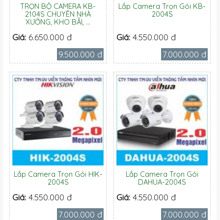
TRỌN BỘ CAMERA KB-
Lắp Camera Trọn Gói KB-
2104S CHUYÊN NHÀ
2004S
XƯỞNG, KHO BÃI, ...
Giá:
6.650.000 đ
Giá:
4.550.000 đ
9.500.000 đ
7.000.000 đ
Lắp Camera Trọn Gói HIK-
Lắp Camera Trọn Gói
2004S
DAHUA-2004S
Giá:
4.550.000 đ
Giá:
4.550.000 đ
7.000.000 đ
7.000.000 đ