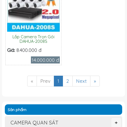
Lắp Camera Trọn Gói
DAHUA-2008S
Giá:
8.400.000 đ
14.000.000 đ
«
Prev
1
2
Next
»
Sản phẩm
CAMERA QUAN SÁT
+